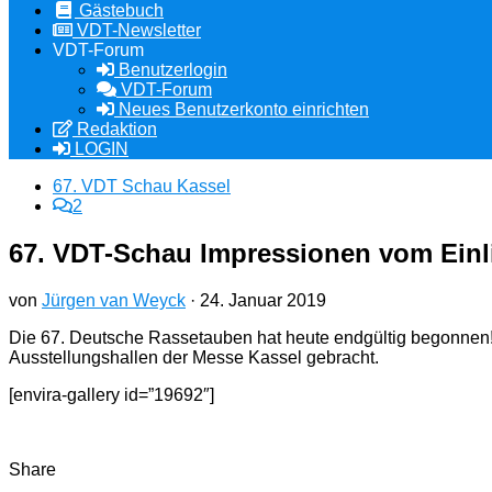
Gästebuch
VDT-Newsletter
VDT-Forum
Benutzerlogin
VDT-Forum
Neues Benutzerkonto einrichten
Redaktion
LOGIN
67. VDT Schau Kassel
2
67. VDT-Schau Impressionen vom Einl
von
Jürgen van Weyck
·
24. Januar 2019
Die 67. Deutsche Rassetauben hat heute endgültig begonnen!
Ausstellungshallen der Messe Kassel gebracht.
[envira-gallery id=”19692″]
Share