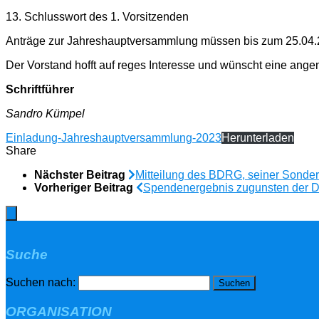
13. Schlusswort des 1. Vorsitzenden
Anträge zur Jahreshauptversammlung müssen bis zum 25.04.2
Der Vorstand hofft auf reges Interesse und wünscht eine ang
Schriftführer
Sandro Kümpel
Einladung-Jahreshauptversammlung-2023
Herunterladen
Share
Nächster Beitrag
Mitteilung des BDRG, seiner Sonder
Vorheriger Beitrag
Spendenergebnis zugunsten der De
Suche
Suchen nach:
ORGANISATION