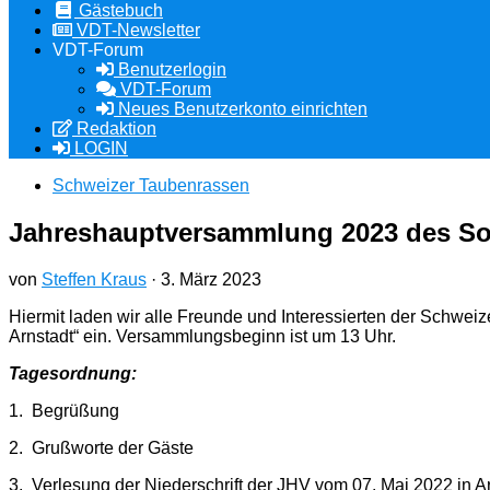
Gästebuch
VDT-Newsletter
VDT-Forum
Benutzerlogin
VDT-Forum
Neues Benutzerkonto einrichten
Redaktion
LOGIN
Schweizer Taubenrassen
Jahreshauptversammlung 2023 des So
von
Steffen Kraus
·
3. März 2023
Hiermit laden wir alle Freunde und Interessierten der Schwe
Arnstadt“ ein. Versammlungsbeginn ist um 13 Uhr.
Tagesordnung:
1. Begrüßung
2. Grußworte der Gäste
3. Verlesung der Niederschrift der JHV vom 07. Mai 2022 i