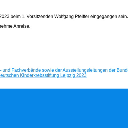
023 beim 1. Vorsitzenden Wolfgang Pfeiffer eingegangen sein.
enehme Anreise.
- und Fachverbände sowie der Ausstellungsleitungen der Bund
utschen Kinderkrebsstiftung Leipzig 2023