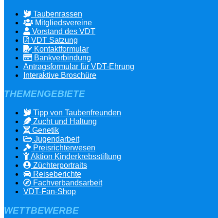
Taubenrassen
Mitgliedsvereine
Vorstand des VDT
VDT Satzung
Kontaktformular
Bankverbindung
Antragsformular für VDT-Ehrung
Interaktive Broschüre
THEMENGEBIETE
Tipp von Taubenfreunden
Zucht und Haltung
Genetik
Jugendarbeit
Preisrichterwesen
Aktion Kinderkrebsstiftung
Züchterportraits
Reiseberichte
Fachverbandsarbeit
VDT-Fan-Shop
WETTBEWERBE