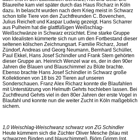
Blaureihe kam viel später durch das Haus Richarz in Köln
dazu. In belascht wurden nach dem Krieg meist in Schwarz
schon tolle Tiere von den Zuchtfreunden C. Bovenchen,
Julius Reichelt und Kaspar Ludwig gezeigt. Hans Scharrer
aus Pulheim hat die glattfüßigen Weißschlag-
Weißschwänze in Schwarz erzüchtet. Eine starke Gruppe
von Idealisten kümmerte sich nun um den Fortbestand dieser
seltenen kölschen Zeichnungsart. Familie Richarz, Josef
Zündorf, Andreas und Georg Neumann, Bernhard Schüller,
Paul Ekkel, Hans Josef Schindler und Frank Stern gehörten
dieser Gruppe an. Heinrich Wenzel war es, der in den 90er
Jahren die Blauen und Blauschimmel zu Blüte brachte.
Ebenso brachte Hans Josef Schindler in Schwarz große
Kollektionen von 18 bis 20 Tieren auf unseren
Sonderschauen. Franz Alex Richarz konnte die Blaufahlen
mit Unterstützung von Helmuth Gehrts hochleben lassen. Bei
Zuchtfreund Gehrts viel in den 80er Jahren der erste Vogel in
Blaufahl und konnte nun die weiter Zucht in Köln maßgeblich
sichern.
1,0 Weischlag-Weischwanz schwarz von ZG Schindler
Heute kümmern sich die Züchter Oliver Mesche (blau mit
schwarzen Binden und blauschimmel), Björn Grimm (rot,