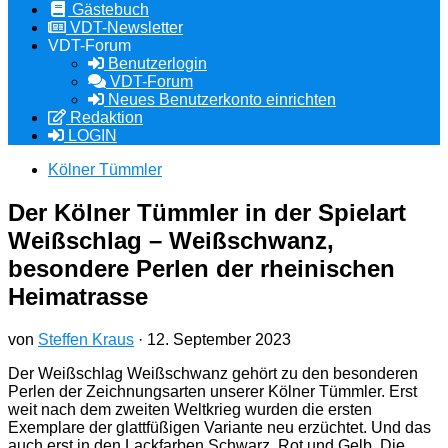
Gästebuch
VDT-Newsletter
VDT-Forum
Benutzerlogin
VDT-Forum
Neues Benutzerkonto einrichten
Redaktion
LOGIN
Kölner Tümmler
Der Kölner Tümmler in der Spielart
Weißschlag – Weißschwanz,
besondere Perlen der rheinischen
Heimatrasse
von
Steffen Kraus
·
12. September 2023
Der Weißschlag Weißschwanz gehört zu den besonderen
Perlen der Zeichnungsarten unserer Kölner Tümmler. Erst
weit nach dem zweiten Weltkrieg wurden die ersten
Exemplare der glattfüßigen Variante neu erzüchtet. Und das
auch erst in den Lackfarben Schwarz, Rot und Gelb. Die