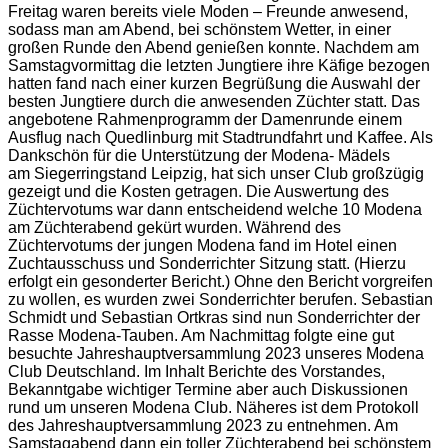
Freitag waren bereits viele Moden – Freunde anwesend,
sodass man am Abend, bei schönstem Wetter, in einer
großen Runde den Abend genießen konnte. Nachdem am
Samstagvormittag die letzten Jungtiere ihre Käfige bezogen
hatten fand nach einer kurzen Begrüßung die Auswahl der
besten Jungtiere durch die anwesenden Züchter statt. Das
angebotene Rahmenprogramm der Damenrunde einem
Ausflug nach Quedlinburg mit Stadtrundfahrt und Kaffee. Als
Dankschön für die Unterstützung der Modena- Mädels
am Siegerringstand Leipzig, hat sich unser Club großzügig
gezeigt und die Kosten getragen. Die Auswertung des
Züchtervotums war dann entscheidend welche 10 Modena
am Züchterabend gekürt wurden. Während des
Züchtervotums der jungen Modena fand im Hotel einen
Zuchtausschuss und Sonderrichter Sitzung statt. (Hierzu
erfolgt ein gesonderter Bericht.) Ohne den Bericht vorgreifen
zu wollen, es wurden zwei Sonderrichter berufen. Sebastian
Schmidt und Sebastian Ortkras sind nun Sonderrichter der
Rasse Modena-Tauben. Am Nachmittag folgte eine gut
besuchte Jahreshauptversammlung 2023 unseres Modena
Club Deutschland. Im Inhalt Berichte des Vorstandes,
Bekanntgabe wichtiger Termine aber auch Diskussionen
rund um unseren Modena Club. Näheres ist dem Protokoll
des Jahreshauptversammlung 2023 zu entnehmen. Am
Samstagabend dann ein toller Züchterabend bei schönstem