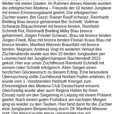
Wetter mit vielen Gästen. Im Rahmen dieses Abends wurden
die erfolgreichen Modena – Freunde der 10 besten Jungtiere
mit einem Erinnerungsband geehrt. Die erfolgreichen
Züchter waren. Bei Gazzi: Rainer Raulf schwarz, Reinhardt
Bretting Blau bronce gehämmert Bei Schietti: Volkmar
Schwarze Blauschimmel mit bronce binden, Reinhold
Schmidt Rot, Reinhardt Bretting Milky Blau bronce
gehämmert, Jürgen Friedel Schwarz, Blau mit bronce binden
Jürgen Friedl, Blau mit bronce binden Florian Kraus Blau mit
bronce binden, Manfred Wiesner Braunfahl mit bronce
binden. Magnani: Andreas Vogt Im weiteren Verlauf des
Züchterabends wurde aus den 10 besten Jungtauben per
Losentscheid der Jungtierchampion Nachterstedt 2023
gekürt. Hier war unser Zuchtfreund Reinhold Schmidt mit
seinem roten Schietti erfolgreich. Allen Siegen einen
herzlichen Glückwunsch zu diesem Erfolg. Eine besondere
Überraschung sollte Zuchtfreund Norbert Hallen erfahren. Er
wurde vom 1. Vorsitzenden Helmuth Krengel zum
Ehrenmitglied des Modena Club Deutschland ernannt.
Gleichzeitig wurde aber auch Regina Hallen für ihren
Einsatz rund um den Siegerring in Leipzig mit einem Präsent
geehrt. Nach einem guten Frühstück am nächsten Morgen
ging es wieder zu den Tauben. Hier fand dann für die Züchter
eine Jungtauben Besprechung durch Zfr. Manfred Wiesner
statt. Der Ablauf wurde etwas umgestaltet das am