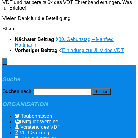
VDT und hat bereits 6x das VDT Ehrenband errungen. Was
für Erfolge!
Vielen Dank für die Beteiligung!
Share
Nächster Beitrag
80. Geburtstag – Manfred
Hartmann
Vorheriger Beitrag
Einladung zur JHV des VDT
Suche
Suchen nach:
ORGANISATION
Taubenrassen
Mitgliedsvereine
Vorstand des VDT
VDT Satzung