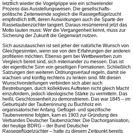
letztlich wieder die Vogelgrippe wie ein schwelender
Prozess das Ausstellungswesen. Die gesellschafts-
politische Zeitenwende sogleich die Rassegeflügelzucht
empfindlich trifft, deren Auswirkungen auch die Sparte der
Rassetaubenzüchter tangiert. Daraus resümierend jetzt das
Motto lauten muss: Wer die Vergangenheit kennt, muss zur
Sicherung der Zukunft die Gegenwart nutzen.
Sich auszutauschen ist seit jeher der natürliche Wunsch von
Gleichgesinnten, wenn sie von den Erfahrungen der anderen
profitieren möchten. Ebenso gern bei Wettbewerben zum
Vergleich bereit sind, sich miteinander zu messen. Das ist
der eigentliche Sinn von geselligen Formationen. Schließlich
Satzungen den weiteren Ordnungsverlauf regeln, damit sie
wachsen und künftig rechtens zu lenken sind. Mit diesen
Wunschvorstellungen verbinden sich aber auch
Bestrebungen, durch kollektives Auftreten nicht gleich Macht
einzufordern, jedoch ideologische Stärke zu vermitteln. Das
heißt, Geschlossenheit zu demonstrieren. Das war 1845 – im
Geburtsjahr der Taubeninnung zu Buchholz ein
organisatorischer Anfang. Geflügel- und spezifische
Taubenvereine folgten, kam es 1903 zur Gründung des
Verbandes Deutscher Taubenzüchter. Die Dachorganisation,
der heutige BDRG – der Bund Deutscher
Rassegeflügelzüchter – hatte zu diesem Zeitpunkt bereits