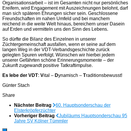
Organisationsarbeit – ist im Gesamten nicht nur persönliches
Ereifern, wird Engagement mit Auszeichnungen belohnt, darf
man sich späteren Ehrungen sicher sein. Geschlossene
Freundschaften im nahen Umfeld und bei manchem
reichend in die weite Welt hinaus, bereichern unser Dasein
auf Erden und vermitteln uns den Sinn des Lebens.
So dürfte die Bilanz des Einzelnen in unserer
Züchtergemeinschaft ausfallen, wenn er seine auf dem
langen Weg in der VDT-Verbandsgeschichte zurück
gelegten Spuren verfolgt. Wünschen wir hierbei jedem
unserer Gefährten schöne Erinnerungsmomente – der
Zukunft zugewandt positive Tatkraftimpulse.
Es lebe der
VDT
:
V
ital –
D
ynamisch –
T
raditionsbewusst!
Günter Stach
Share
Nächster Beitrag
60. Hauptsonderschau der
Elsterkröpferzüchter
Vorheriger Beitrag
Jubiläums Hauptsonderschau 95
Jahre SV Kölner Tümmler