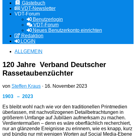
Gästebuch
VDT-Newsletter
VDT-Forum
Benutzerlogin
VDT-Forum
Neues Benutzerkonto einrichten
Redaktion
LOGIN
ALLGEMEIN
120 Jahre Verband Deutscher
Rassetaubenzüchter
von
Steffen Kraus
·
16. November 2023
1903 – 2023
Es bleibt wohl nach wie vor den traditionellen Printmedien
überlassen, mit nachvollzogenen Detailbetrachtungen in
größerem Umfange auf Jubiläen aufmerksam zu machen.
Verdientermaßen – denn es wäre oberflächlich recherchiert,
nur an glänzende Ereignisse zu erinnern, wie es knapp, kurz
und bündig nur mit wenigen Worten auf Social Media-Ebene