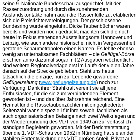
seine 9. Nationale Bundesschau ausgerichtet. Mit der
Rassenzuordnung und durch die zunehmenden
Auslandskontakte nahm auch die Rassenfülle zu, etablierten
sich die Preisrichtervereinigungen. Der geschlossene
Bundesring wurde eingeführt. Dicke Taubenbücher waren
bereits und wurden noch gedruckt, machten sich die noch
heute im Fokus stehenden Ausstellungsorte Hannover und
Leipzig, wie auch andere historische, nicht in Vergessenheit
geratene Schaumetropolen einen Namen. Es fehlte ebenso
wenig an unterhaltsamen Fachblättern – die
Geflügel-Börse
erschien anno dazumal sogar mit 2 Ausgaben wöchentlich,
sind weitere Regionalverlage erst im Laufe der vielen Jahre
danach auf der Strecke geblieben. Steht uns heute
tatsächlich die einzige, nun zur Legende gewordene
Geflügelzeitung
(
www.gefluegelzeitung.de
) noch zur
Verfügung. Dank ihrer Strahlkraft vereint sie all jene
Enthusiasten, für die sie zum verbindenden Element
geworden ist – und das über Jahrzehnte reichend. Eine
Heimat für die Rassetaubenzüchter mit eingegliederter
Seitenzahl war sie speziell für ihre sowohl fachlichen als
auch organisatorischen Belange nach zwei Weltkriegen und
der Wiedergründung des VDT von 1949 an zur verlässlich
ständigen Begleiterin geworden. Mit der Berichterstattung
über die 1. VDT-Schau von 1952 in Nürnberg hat sie an der
stabilen Fortentwicklung des VDT großen Anteil. Privat auf