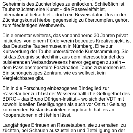
Geheimnis des Zuchterfolges zu entlocken. Schließlich ist
Taubenzüchten eine Kunst – die Rassevielfalt ist,
international betrachtet – doch ein Beweis dafür. Uns in der
Züchtungskunst hierbei gegenseitig zu übertrumpfen, gehört
zum friedfertigen Wettbewerb.
Ein elementar weiteres, das vor annähernd 30 Jahren privat
initiiertes, von einem Förderverein betreutes Kreativobjekt, ist
das Deutsche Taubenmuseum in Nürnberg. Eine zur
Kultwerdung der Taube unterstützende Kunstsammlung. Sie
ist das Zeugnis schlechthin, aus dem Interessebündel des
pulsierenden Verbandswesens hervor gegangen zu sein –
dem Passionsrepertoire Faszination Taube zuzuordnen ist.
Ein schöngeistiges Zentrum, wie es weltweit kein
Vergleichbares gibt.
Ein in die Forschung einbezogenes Bindeglied zur
Rassetaubenzucht ist der Wissenschaftliche Geflügelhof des
BDRG – das Bruno Dürigen-Institut – wo sich der VDT mit
sowohl ideellen Beteiligungen als auch vor Ort zur Geltung
kommenden Bestandsanteilen eingebracht hat, es an
Kooperationen nicht fehlen lässt.
Langjähriges Erfreuen an Rassetauben, sie zu erhalten, zu
züchten, bei Schauen auszustellen und Beteiligung an der