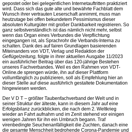
gepostet oder bei gelegentlichen Internetauftritten praktiziert
wird. Dass sich das gute alte und bewährte Fachblatt dem
Wunsch ihrer vertrauten Leserschaft annimmt, muss man
heutzutage bei offen bekundetem Pessimismus dieser
absoluten Kulturgüter mit großer Dankbarkeit registrieren. So
ganz selbstverständlich ist das nämlich nicht mehr, selbst
wenn das Organ eines Verbundes die Verpflichtung
eingegangen ist, als Sprachrohr die Verbands-Interna zu
schalten. Dank des auf fairen Grundlagen basierenden
Miteinanders von VDT, Verlag und Redaktion der
Geflügelzeitung,
folgte in ihrer aktuellen Ausgabe 11/2023
ein ausführlicher Beitrag über das 120-jährige Bestehen
unseres Fachverbandes. Weil es den Rahmen von VDT-
Online.de sprengen würde, ihn auf dieser Plattform
vollumfänglich zu publizieren, soll als Empfehlung hier an
dieser Stelle auf diese ausführlich gestaltete Dokumentation
hingewiesen werden.
Der V D T – größter Taubenfachverband der Welt und in
seiner Struktur der älteste, kann in diesem Jahr auf eine
Erfolgsbilanz zurückblicken, die nach dem 2. Weltkrieg
wieder an Fahrt aufnahm und im Zenit stehend vor einigen
wenigen Jahren für ihn ein Umbruch begann. Traf
virenbedingte Seuchenanfälligkeit die Zuchten, danach eine
die gesamte Menschheit bedrohende Corona-Pandemie und