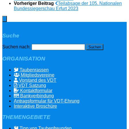
Vorheriger Beitrag
Teilabsage der 105. Nationalen
Bundessiegerschau Erfurt 2023
Suche
Suchen nach:
ORGANISATION
Taubenrassen
Mitgliedsvereine
Vorstand des VDT
VDT Satzung
Kontaktformular
Bankverbindung
Antragsformular für VDT-Ehrung
Interaktive Broschüre
THEMENGEBIETE
Tipp von Taubenfreunden