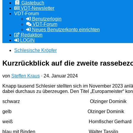
Gästebuch
VDT-Newsletter
VDT-Forum
Benutzerlogin
VDT-Forum
Neues Benutzerkonto einrichten
Redaktion
LOGIN
Schlesische Kröpfer
Kurzrückblick auf die zweite rassebe
von
Steffen Kraus
·
24. Januar 2024
Knapp tausend Schlesier stellten sich im November 2023 anläs
dabei durchaus zu überzeugen. Den Titel „Europameister“ kon
schwarz Olzinger Dominik
gelb Olzinger Dominik
weiß Hornfischer Gerhard
blau mit Binden Walter Tassilo