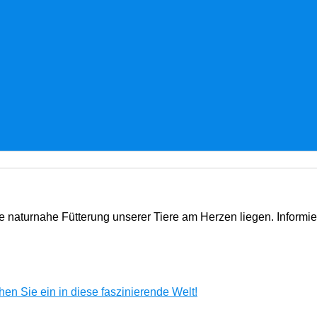
e naturnahe Fütterung unserer Tiere am Herzen liegen. Informi
en Sie ein in diese faszinierende Welt!