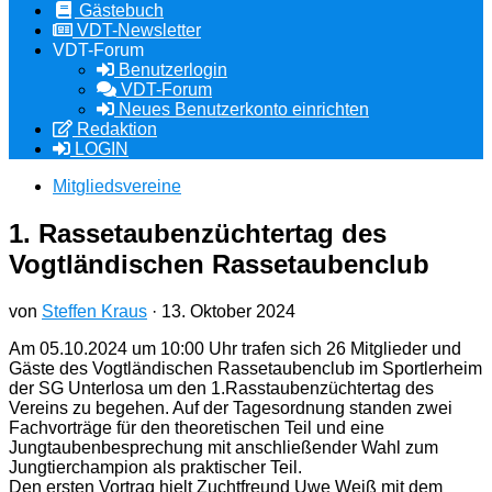
Gästebuch
VDT-Newsletter
VDT-Forum
Benutzerlogin
VDT-Forum
Neues Benutzerkonto einrichten
Redaktion
LOGIN
Mitgliedsvereine
1. Rassetaubenzüchtertag des
Vogtländischen Rassetaubenclub
von
Steffen Kraus
·
13. Oktober 2024
Am 05.10.2024 um 10:00 Uhr trafen sich 26 Mitglieder und
Gäste des Vogtländischen Rassetaubenclub im Sportlerheim
der SG Unterlosa um den 1.Rasstaubenzüchtertag des
Vereins zu begehen. Auf der Tagesordnung standen zwei
Fachvorträge für den theoretischen Teil und eine
Jungtaubenbesprechung mit anschließender Wahl zum
Jungtierchampion als praktischer Teil.
Den ersten Vortrag hielt Zuchtfreund Uwe Weiß mit dem