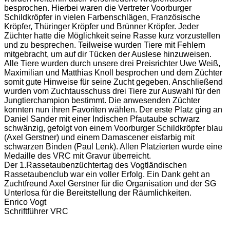
besprochen. Hierbei waren die Vertreter Voorburger
Schildkröpfer in vielen Farbenschlägen, Französische
Kröpfer, Thüringer Kröpfer und Brünner Kröpfer. Jeder
Züchter hatte die Möglichkeit seine Rasse kurz vorzustellen
und zu besprechen. Teilweise wurden Tiere mit Fehlern
mitgebracht, um auf dir Tücken der Auslese hinzuweisen.
Alle Tiere wurden durch unsere drei Preisrichter Uwe Weiß,
Maximilian und Matthias Knoll besprochen und dem Züchter
somit gute Hinweise für seine Zucht gegeben. Anschließend
wurden vom Zuchtausschuss drei Tiere zur Auswahl für den
Jungtierchampion bestimmt. Die anwesenden Züchter
konnten nun ihren Favoriten wählen. Der erste Platz ging an
Daniel Sander mit einer Indischen Pfautaube schwarz
schwänzig, gefolgt von einem Voorburger Schildkröpfer blau
(Axel Gerstner) und einem Damascener eisfarbig mit
schwarzen Binden (Paul Lenk). Allen Platzierten wurde eine
Medaille des VRC mit Gravur überreicht.
Der 1.Rassetaubenzüchtertag des Vogtländischen
Rassetaubenclub war ein voller Erfolg. Ein Dank geht an
Zuchtfreund Axel Gerstner für die Organisation und der SG
Unterlosa für die Bereitstellung der Räumlichkeiten.
Enrico Vogt
Schriftführer VRC