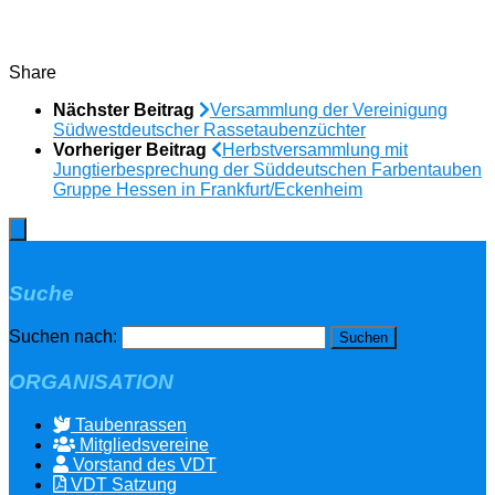
Share
Nächster Beitrag
Versammlung der Vereinigung
Südwestdeutscher Rassetaubenzüchter
Vorheriger Beitrag
Herbstversammlung mit
Jungtierbesprechung der Süddeutschen Farbentauben
Gruppe Hessen in Frankfurt/Eckenheim
Suche
Suchen nach:
ORGANISATION
Taubenrassen
Mitgliedsvereine
Vorstand des VDT
VDT Satzung