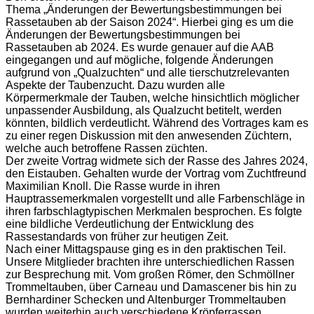
Thema „Änderungen der Bewertungsbestimmungen bei
Rassetauben ab der Saison 2024“. Hierbei ging es um die
Änderungen der Bewertungsbestimmungen bei
Rassetauben ab 2024. Es wurde genauer auf die AAB
eingegangen und auf mögliche, folgende Änderungen
aufgrund von „Qualzuchten“ und alle tierschutzrelevanten
Aspekte der Taubenzucht. Dazu wurden alle
Körpermerkmale der Tauben, welche hinsichtlich möglicher
unpassender Ausbildung, als Qualzucht betitelt, werden
könnten, bildlich verdeutlicht. Während des Vortrages kam es
zu einer regen Diskussion mit den anwesenden Züchtern,
welche auch betroffene Rassen züchten.
Der zweite Vortrag widmete sich der Rasse des Jahres 2024,
den Eistauben. Gehalten wurde der Vortrag vom Zuchtfreund
Maximilian Knoll. Die Rasse wurde in ihren
Hauptrassemerkmalen vorgestellt und alle Farbenschläge in
ihren farbschlagtypischen Merkmalen besprochen. Es folgte
eine bildliche Verdeutlichung der Entwicklung des
Rassestandards von früher zur heutigen Zeit.
Nach einer Mittagspause ging es in den praktischen Teil.
Unsere Mitglieder brachten ihre unterschiedlichen Rassen
zur Besprechung mit. Vom großen Römer, den Schmöllner
Trommeltauben, über Carneau und Damascener bis hin zu
Bernhardiner Schecken und Altenburger Trommeltauben
wurden weiterhin auch verschiedene Kröpferrassen