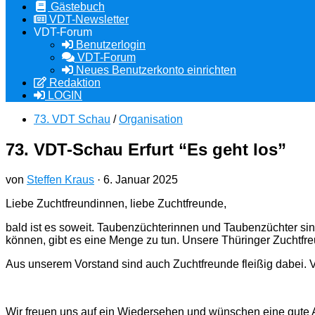
Gästebuch
VDT-Newsletter
VDT-Forum
Benutzerlogin
VDT-Forum
Neues Benutzerkonto einrichten
Redaktion
LOGIN
73. VDT Schau
/
Organisation
73. VDT-Schau Erfurt “Es geht los”
von
Steffen Kraus
·
6. Januar 2025
Liebe Zuchtfreundinnen, liebe Zuchtfreunde,
bald ist es soweit. Taubenzüchterinnen und Taubenzüchter sin
können, gibt es eine Menge zu tun. Unsere Thüringer Zuchtfre
Aus unserem Vorstand sind auch Zuchtfreunde fleißig dabei. 
Wir freuen uns auf ein Wiedersehen und wünschen eine gute 