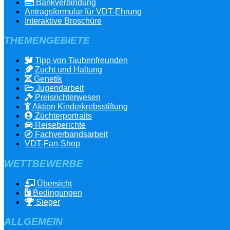
Bankverbindung
Antragsformular für VDT-Ehrung
Interaktive Broschüre
THEMENGEBIETE
Tipp von Taubenfreunden
Zucht und Haltung
Genetik
Jugendarbeit
Preisrichterwesen
Aktion Kinderkrebsstiftung
Züchterportraits
Reiseberichte
Fachverbandsarbeit
VDT-Fan-Shop
WETTBEWERBE
Übersicht
Bedingungen
Sieger
ALLGEMEIN