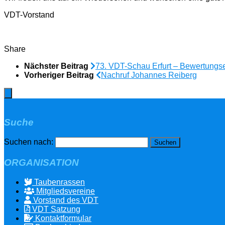
VDT-Vorstand
Share
Nächster Beitrag
73. VDT-Schau Erfurt – Bewertungse
Vorheriger Beitrag
Nachruf Johannes Reiberg
Suche
Suchen nach:
ORGANISATION
Taubenrassen
Mitgliedsvereine
Vorstand des VDT
VDT Satzung
Kontaktformular