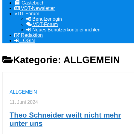
Gästebuch
VDT-Newsletter
VDT-Forum
Benutzerlogin
VDT-Forum
Neues Benutzerkonto einrichten
Redaktion
LOGIN
Kategorie:
ALLGEMEIN
ALLGEMEIN
11. Juni 2024
Theo Schneider weilt nicht mehr
unter uns