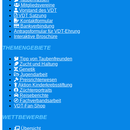
Mitgliedsvereine
Vorstand des VDT
VDT Satzung
Kontaktformular
Bankverbindung
Antragsformular für VDT-Ehrung
Interaktive Broschüre
THEMENGEBIETE
Tipp von Taubenfreunden
Zucht und Haltung
Genetik
Jugendarbeit
Preisrichterwesen
Aktion Kinderkrebsstiftung
Züchterportraits
Reiseberichte
Fachverbandsarbeit
VDT-Fan-Shop
WETTBEWERBE
Übersicht