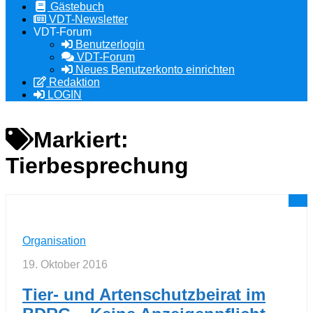
Gästebuch
VDT-Newsletter
VDT-Forum
Benutzerlogin
VDT-Forum
Neues Benutzerkonto einrichten
Redaktion
LOGIN
Markiert:
Tierbesprechung
1
Organisation
19. Oktober 2016
Tier- und Artenschutzbeirat im