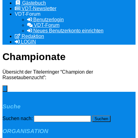
Gästebuch
VDT-Newsletter
VDT-Forum
Benutzerlogin
VDT-Forum
Neues Benutzerkonto einrichten
Redaktion
LOGIN
Championate
Übersicht der Titelerringer “Champion der
Rassetaubenzucht”:
Suche
Suchen nach:
ORGANISATION