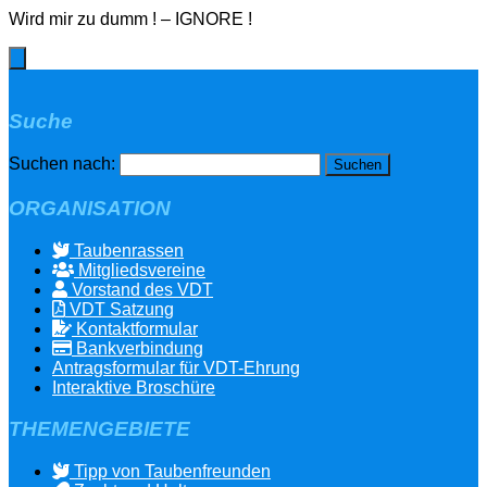
Wird mir zu dumm ! – IGNORE !
Suche
Suchen nach:
ORGANISATION
Taubenrassen
Mitgliedsvereine
Vorstand des VDT
VDT Satzung
Kontaktformular
Bankverbindung
Antragsformular für VDT-Ehrung
Interaktive Broschüre
THEMENGEBIETE
Tipp von Taubenfreunden