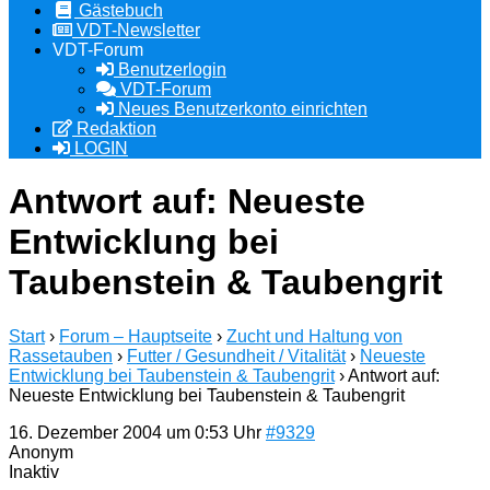
Gästebuch
VDT-Newsletter
VDT-Forum
Benutzerlogin
VDT-Forum
Neues Benutzerkonto einrichten
Redaktion
LOGIN
Antwort auf: Neueste
Entwicklung bei
Taubenstein & Taubengrit
Start
›
Forum – Hauptseite
›
Zucht und Haltung von
Rassetauben
›
Futter / Gesundheit / Vitalität
›
Neueste
Entwicklung bei Taubenstein & Taubengrit
›
Antwort auf:
Neueste Entwicklung bei Taubenstein & Taubengrit
16. Dezember 2004 um 0:53 Uhr
#9329
Anonym
Inaktiv