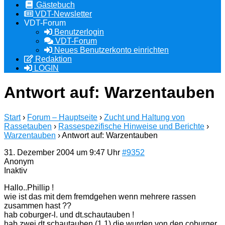
Gästebuch
VDT-Newsletter
VDT-Forum
Benutzerlogin
VDT-Forum
Neues Benutzerkonto einrichten
Redaktion
LOGIN
Antwort auf: Warzentauben
Start
›
Forum – Hauptseite
›
Zucht und Haltung von
Rassetauben
›
Rassespezifische Hinweise und Berichte
›
Warzentauben
›
Antwort auf: Warzentauben
31. Dezember 2004 um 9:47 Uhr
#9352
Anonym
Inaktiv
Hallo..Phillip !
wie ist das mit dem fremdgehen wenn mehrere rassen
zusammen hast ??
hab coburger-l. und dt.schautauben !
hab zwei dt.schautauben (1,1) die wurden von den coburger