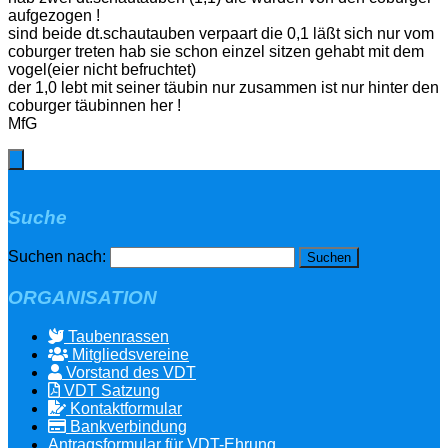
aufgezogen !
sind beide dt.schautauben verpaart die 0,1 läßt sich nur vom
coburger treten hab sie schon einzel sitzen gehabt mit dem
vogel(eier nicht befruchtet)
der 1,0 lebt mit seiner täubin nur zusammen ist nur hinter den
coburger täubinnen her !
MfG
Suche
Suchen nach:
ORGANISATION
Taubenrassen
Mitgliedsvereine
Vorstand des VDT
VDT Satzung
Kontaktformular
Bankverbindung
Antragsformular für VDT-Ehrung