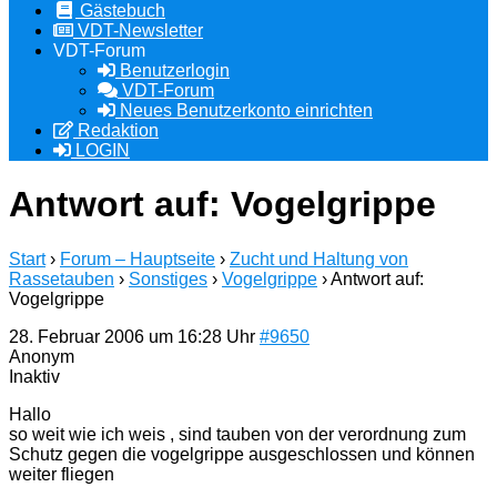
Gästebuch
VDT-Newsletter
VDT-Forum
Benutzerlogin
VDT-Forum
Neues Benutzerkonto einrichten
Redaktion
LOGIN
Antwort auf: Vogelgrippe
Start
›
Forum – Hauptseite
›
Zucht und Haltung von
Rassetauben
›
Sonstiges
›
Vogelgrippe
›
Antwort auf:
Vogelgrippe
28. Februar 2006 um 16:28 Uhr
#9650
Anonym
Inaktiv
Hallo
so weit wie ich weis , sind tauben von der verordnung zum
Schutz gegen die vogelgrippe ausgeschlossen und können
weiter fliegen