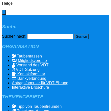
Helge
Suche
Suchen nach:
ORGANISATION
Taubenrassen
Mitgliedsvereine
Vorstand des VDT
VDT Satzung
Kontaktformular
Bankverbindung
Antragsformular für VDT-Ehrung
Interaktive Broschüre
THEMENGEBIETE
Tipp von Taubenfreunden
Zucht und Haltung