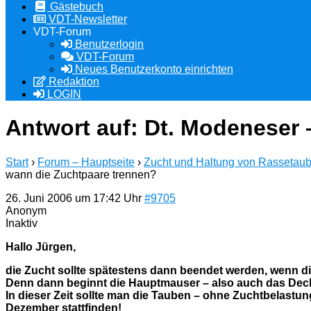
Gästebuch
VDT-Newsletter
VDT-Forum
Benutzerlogin
VDT-Forum
Neues Benutzerkonto einrichten
Redaktion
LOGIN
Antwort auf: Dt. Modeneser
Start
›
Forum – Hauptseite
›
Zucht und Haltung von Rassetau
wann die Zuchtpaare trennen?
26. Juni 2006 um 17:42 Uhr
#9705
Anonym
Inaktiv
Hallo Jürgen,
die Zucht sollte spätestens dann beendet werden, wenn die
Denn dann beginnt die Hauptmauser – also auch das Deck
In dieser Zeit sollte man die Tauben – ohne Zuchtbelastu
Dezember stattfinden!