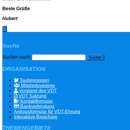
Beste Grüße
Hubert
Suche
Suchen nach:
ORGANISATION
Taubenrassen
Mitgliedsvereine
Vorstand des VDT
VDT Satzung
Kontaktformular
Bankverbindung
Antragsformular für VDT-Ehrung
Interaktive Broschüre
THEMENGEBIETE