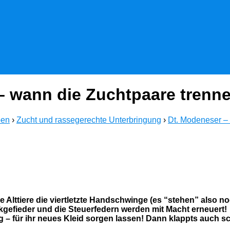
 – wann die Zuchtpaare trenn
ben
›
Zucht und rassegerechte Unterbringung
›
Dt. Modeneser –
 Alttiere die viertletzte Handschwinge (es “stehen” also no
gefieder und die Steuerfedern werden mit Macht erneuert!
ng – für ihr neues Kleid sorgen lassen! Dann klappts auch