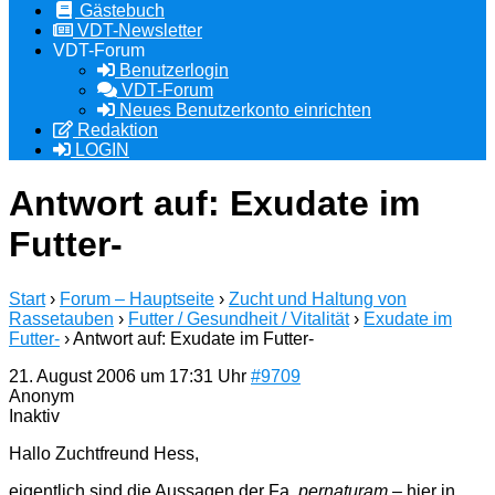
Gästebuch
VDT-Newsletter
VDT-Forum
Benutzerlogin
VDT-Forum
Neues Benutzerkonto einrichten
Redaktion
LOGIN
Antwort auf: Exudate im
Futter-
Start
›
Forum – Hauptseite
›
Zucht und Haltung von
Rassetauben
›
Futter / Gesundheit / Vitalität
›
Exudate im
Futter-
›
Antwort auf: Exudate im Futter-
21. August 2006 um 17:31 Uhr
#9709
Anonym
Inaktiv
Hallo Zuchtfreund Hess,
eigentlich sind die Aussagen der Fa.
pernaturam
– hier in