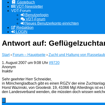
Gästebuch
VDT-Newsletter
VDT-Forum
Benutzerlogin
VDT-Forum
Neues Benutzerkonto einrichten
Redaktion
LOGIN
Antwort auf: Geflügelzuchta
Start
›
Forum – Hauptseite
›
Zucht und Haltung von Rassetau
1. August 2007 um 9:08 Uhr
#9720
Anonym
Inaktiv
Sehr geehrter Herr Schneider,
in Mönchengladbach gibt es einen RGZV der eine Zuchtanlage hat
Horst Wazinski, von Grootestr. 19, 41066 Mg! Allerdings ist e
den Landesverband wenden, die müssten doch wissen welcher