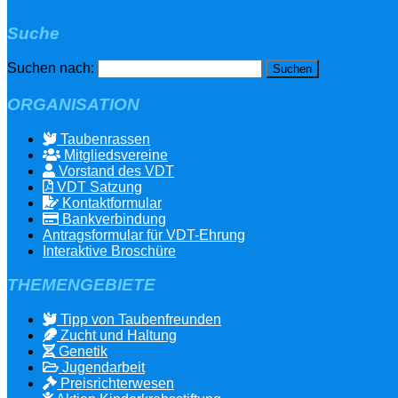
Suche
Suchen nach:
ORGANISATION
Taubenrassen
Mitgliedsvereine
Vorstand des VDT
VDT Satzung
Kontaktformular
Bankverbindung
Antragsformular für VDT-Ehrung
Interaktive Broschüre
THEMENGEBIETE
Tipp von Taubenfreunden
Zucht und Haltung
Genetik
Jugendarbeit
Preisrichterwesen