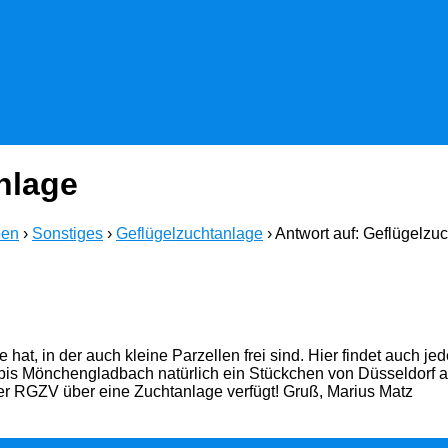
nlage
ben
›
Sonstiges
›
Geflügelzuchtanlage
›
Antwort auf: Geflügelzu
, in der auch kleine Parzellen frei sind. Hier findet auch jede
s bis Mönchengladbach natürlich ein Stückchen von Düsseldorf au
 RGZV über eine Zuchtanlage verfügt! Gruß, Marius Matz