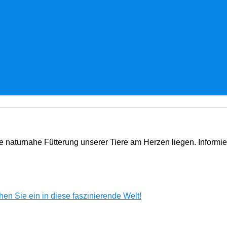
e naturnahe Fütterung unserer Tiere am Herzen liegen. Informi
en Sie ein in diese faszinierende Welt!