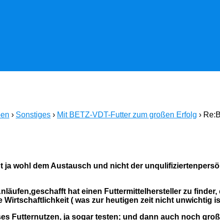
ben
›
Sonstiges
›
Mit BETZ-VDT-Futter zum großen Erfolg
›
Re:B
ent ja wohl dem Austausch und nicht der unqulifiziertenpers
läufen,geschafft hat einen Futtermittelhersteller zu finder
irtschaftlichkeit ( was zur heutigen zeit nicht unwichtig is
es Futternutzen, ja sogar testen; und dann auch noch große 