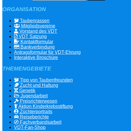
ORGANISATION
Taubenrassen
Mitgliedsvereine
Vorstand des VDT
VDT Satzung
Kontaktformular
Bankverbindung
Antragsformular für VDT-Ehrung
Interaktive Broschüre
THEMENGEBIETE
Tipp von Taubenfreunden
Zucht und Haltung
Genetik
Jugendarbeit
Preisrichterwesen
Aktion Kinderkrebsstiftung
Züchterportraits
Reiseberichte
Fachverbandsarbeit
VDT-Fan-Shop