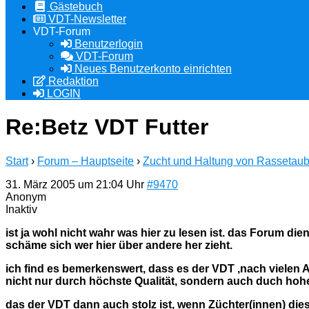
Gästebuch
VDT-Newsletter
VDT-Forum
Benutzerlogin
VDT-Forum
Neues Benutzerkonto einrichten
Redaktion
LOGIN
Re:Betz VDT Futter
Start
›
Forum – Hauptseite
›
Zucht und Haltung von Rassetau
31. März 2005 um 21:04 Uhr
#9470
Anonym
Inaktiv
ist ja wohl nicht wahr was hier zu lesen ist. das Forum di
schäme sich wer hier über andere her zieht.
ich find es bemerkenswert, dass es der VDT ,nach vielen An
nicht nur durch höchste Qualität, sondern auch duch hohe W
das der VDT dann auch stolz ist, wenn Züchter(innen) dies