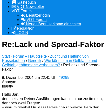
Gästebuch
VDT-Newsletter
VDT-Forum
Benutzerlogin
VDT-Forum
Neues Benutzerkonto einrichten
Redaktion
LOGIN
Re:Lack und Spread-Faktor
Start
›
Forum – Hauptseite
›
Zucht und Haltung von
Rassetauben
›
Genetik
›
Wie könnte man Gelbfahle und
Gelbfahlgehämmerte verbessern?
›
Re:Lack und Spread-
Faktor
9. Dezember 2004 um 22:45 Uhr
#9299
Anonym
Inaktiv
Hallo Jan,
den meisten Deiner Ausführungen kann ich nur zustimmen,
dennoch zwei Fragen:
– warum glaubst Du, dass lackreiche schwarze Tiere den