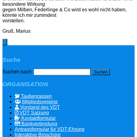
besondere Wirkung
gegen Milben, Federlinge & Co wird es wohl nicht haben,
könnte ich mir zumindest
vorstellen.
Gruß, Marius
Suche
Suchen nach:
ORGANISATION
Taubenrassen
Mitgliedsvereine
Vorstand des VDT
VDT Satzung
Kontaktformular
Bankverbindung
Antragsformular für VDT-Ehrung
Interaktive Broschüre