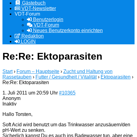
Gästebuch
VDT-Newsletter
VDT-Forum
Benutzerlogin
VDT-Forum
Neues Benutzerkonto einrichten
Redaktion
LOGIN
Re:Re: Ektoparasiten
Start
›
Forum – Hauptseite
›
Zucht und Haltung von
Rassetauben
›
Futter / Gesundheit / Vitalität
›
Ektoparasiten
›
Re:Re: Ektoparasiten
1. Juli 2011 um 20:59 Uhr
#10365
Anonym
Inaktiv
Hallo Torsten,
Soft Acid wird benutzt um das Trinkwasser anzusäuern/den
pH-Wert zu senken.
Sicherlich kannst Du es auch ins Badewasser tun, aber eine