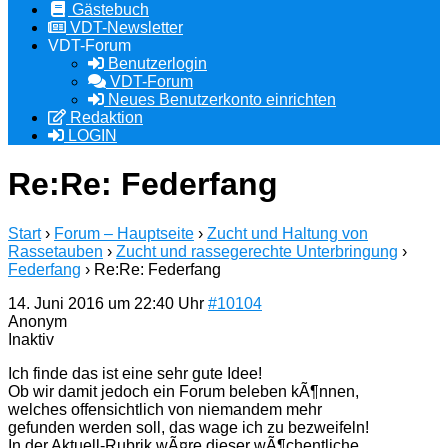
Gästebuch
VDT-Newsletter
VDT-Forum
Benutzerlogin
VDT-Forum
Neues Benutzerkonto einrichten
Redaktion
LOGIN
Re:Re: Federfang
Start
›
Forum – Hauptseite
›
Zucht und Haltung von
Rassetauben
›
Zucht und rassegerechte Unterbringung
›
Federfang
›
Re:Re: Federfang
14. Juni 2016 um 22:40 Uhr
#10104
Anonym
Inaktiv
Ich finde das ist eine sehr gute Idee!
Ob wir damit jedoch ein Forum beleben kÃ¶nnen,
welches offensichtlich von niemandem mehr
gefunden werden soll, das wage ich zu bezweifeln!
In der Aktuell-Rubrik wÃ¤re dieser wÃ¶chentliche