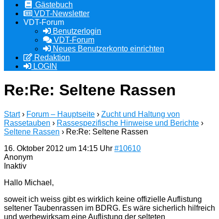
Gästebuch
VDT-Newsletter
VDT-Forum
Benutzerlogin
VDT-Forum
Neues Benutzerkonto einrichten
Redaktion
LOGIN
Re:Re: Seltene Rassen
Start
›
Forum – Hauptseite
›
Zucht und Haltung von
Rassetauben
›
Rassespezifische Hinweise und Berichte
›
Seltene Rassen
›
Re:Re: Seltene Rassen
16. Oktober 2012 um 14:15 Uhr
#10610
Anonym
Inaktiv
Hallo Michael,
soweit ich weiss gibt es wirklich keine offizielle Auflistung
seltener Taubenrassen im BDRG. Es wäre sicherlich hilfreich
und werbewirksam eine Auflistung der selteten