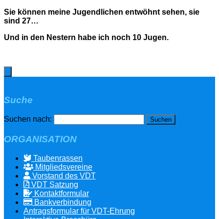
Sie können meine Jugendlichen entwöhnt sehen, sie
sind 27…
Und in den Nestern habe ich noch 10 Jugen.
Suche
Suchen nach:
ORGANISATION
Taubenrassen
Mitgliedsvereine
Vorstand des VDT
VDT Satzung
Kontaktformular
Bankverbindung
Antragsformular für VDT-Ehrung