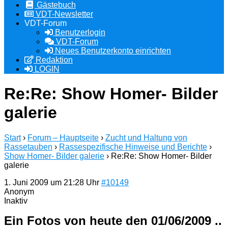
Gästebuch
VDT-Newsletter
VDT-Forum
Benutzerlogin
VDT-Forum
Neues Benutzerkonto einrichten
Redaktion
LOGIN
Re:Re: Show Homer- Bilder
galerie
Start
›
Forum – Hauptseite
›
Zucht und Haltung von
Rassetauben
›
Rassespezifische Hinweise und Berichte
›
Show Homer- Bilder galerie
›
Re:Re: Show Homer- Bilder
galerie
1. Juni 2009 um 21:28 Uhr
#10149
Anonym
Inaktiv
Ein Fotos von heute den 01/06/2009 ..