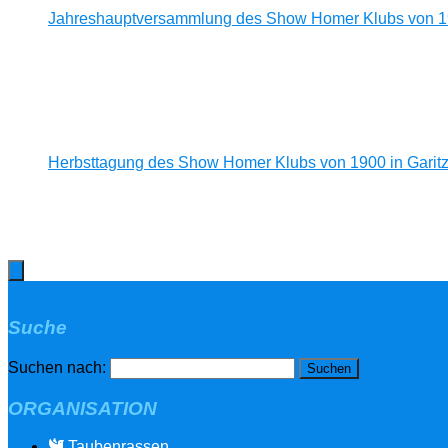
Jahreshauptversammlung des Show Homer Klubs von 190
Herbsttagung des Show Homer Klubs von 1900 in Garitz 
Suche
Suchen nach:
ORGANISATION
Taubenrassen