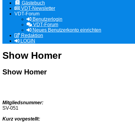
Gästebuch
VDT-Newsletter
VDT-Forum
Benutzerlogin
VDT-Forum
Neues Benutzerkonto einrichten
Redaktion
LOGIN
Show Homer
Show Homer
Mitgliedsnummer:
SV-051
Kurz vorgestellt: