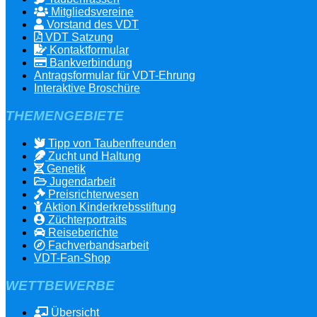
Mitgliedsvereine
Vorstand des VDT
VDT Satzung
Kontaktformular
Bankverbindung
Antragsformular für VDT-Ehrung
Interaktive Broschüre
THEMENGEBIETE
Tipp von Taubenfreunden
Zucht und Haltung
Genetik
Jugendarbeit
Preisrichterwesen
Aktion Kinderkrebsstiftung
Züchterportraits
Reiseberichte
Fachverbandsarbeit
VDT-Fan-Shop
WETTBEWERBE
Übersicht