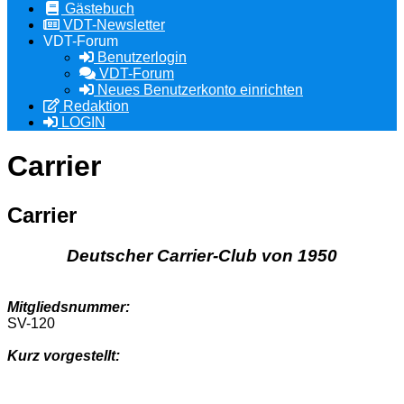
Gästebuch
VDT-Newsletter
VDT-Forum
Benutzerlogin
VDT-Forum
Neues Benutzerkonto einrichten
Redaktion
LOGIN
Carrier
Carrier
Deutscher Carrier-Club von 1950
Mitgliedsnummer:
SV-120
Kurz vorgestellt: