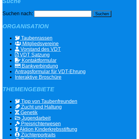
Suche
Suchen nach:
ORGANISATION
Taubenrassen
Mitgliedsvereine
Vorstand des VDT
VDT Satzung
Kontaktformular
Bankverbindung
Antragsformular für VDT-Ehrung
Interaktive Broschüre
THEMENGEBIETE
Tipp von Taubenfreunden
Zucht und Haltung
Genetik
Jugendarbeit
Preisrichterwesen
Aktion Kinderkrebsstiftung
Züchterportraits