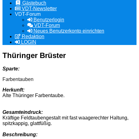
Gästebuch
VDT-Newsletter
VDT-Forum
Benutzerlogin
VDT-Forum
Neues Benutzerkonto einrichten
Redaktion
LOGIN
Thüringer Brüster
Sparte:
Farbentauben
Herkunft:
Alte Thüringer Farbentaube.
Gesamteindruck:
Kräftige Feldtaubengestalt mit fast waagerechter Haltung,
spitzkappig, glattfüßig.
Beschreibung: