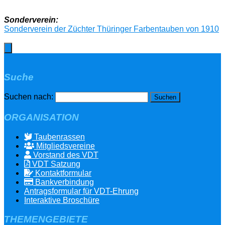
Sonderverein:
Sonderverein der Züchter Thüringer Farbentauben von 1910
Suche
Suchen nach:
ORGANISATION
Taubenrassen
Mitgliedsvereine
Vorstand des VDT
VDT Satzung
Kontaktformular
Bankverbindung
Antragsformular für VDT-Ehrung
Interaktive Broschüre
THEMENGEBIETE