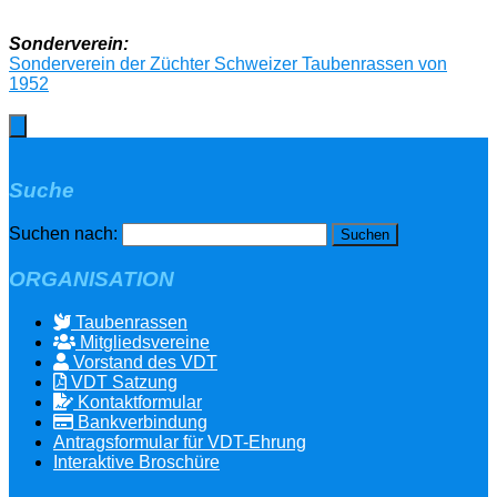
Sonderverein:
Sonderverein der Züchter Schweizer Taubenrassen von
1952
Suche
Suchen nach:
ORGANISATION
Taubenrassen
Mitgliedsvereine
Vorstand des VDT
VDT Satzung
Kontaktformular
Bankverbindung
Antragsformular für VDT-Ehrung
Interaktive Broschüre