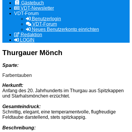
Gästebuch
VDT-Newsletter
VDT-Forum
Benutzerlogin
VDT-Forum
Neues Benutzerkonto einrichten
Redaktion
LOGIN
Thurgauer Mönch
Sparte:
Farbentauben
Herkunft:
Anfang des 20. Jahrhunderts im Thurgau aus Spitzkappen
und Starhalsmönchen erzüchtet.
Gesamteindruck:
Schnittig, elegant, eine temperamentvolle, flugfreudige
Feldtaube darstellend, stets spitzkappig.
Beschreibung: