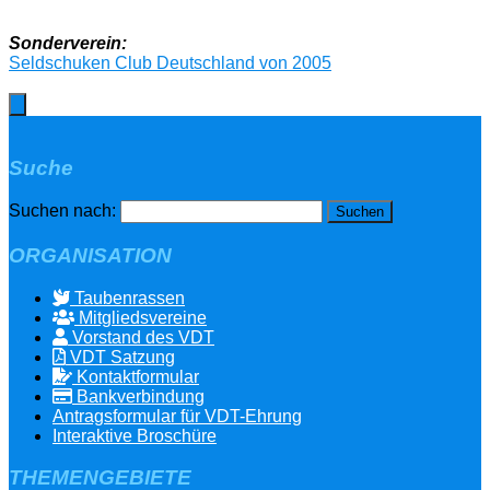
Sonderverein:
Seldschuken Club Deutschland von 2005
Suche
Suchen nach:
ORGANISATION
Taubenrassen
Mitgliedsvereine
Vorstand des VDT
VDT Satzung
Kontaktformular
Bankverbindung
Antragsformular für VDT-Ehrung
Interaktive Broschüre
THEMENGEBIETE