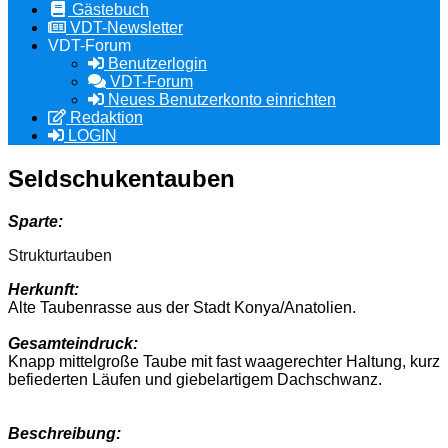
Gästebuch
VDT-Newsletter
VDT-Forum
Benutzerlogin
VDT-Forum
Neues Benutzerkonto einrichten
Redaktion
LOGIN
Seldschukentauben
Sparte:
Strukturtauben
Herkunft:
Alte Taubenrasse aus der Stadt Konya/Anatolien.
Gesamteindruck:
Knapp mittelgroße Taube mit fast waagerechter Haltung, kurz
befiederten Läufen und giebelartigem Dachschwanz.
Beschreibung: