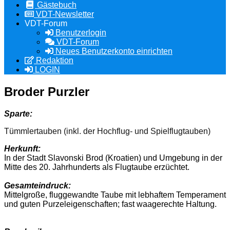
Gästebuch
VDT-Newsletter
VDT-Forum
Benutzerlogin
VDT-Forum
Neues Benutzerkonto einrichten
Redaktion
LOGIN
Broder Purzler
Sparte:
Tümmlertauben (inkl. der Hochflug- und Spielflugtauben)
Herkunft:
In der Stadt Slavonski Brod (Kroatien) und Umgebung in der
Mitte des 20. Jahrhunderts als Flugtaube erzüchtet.
Gesamteindruck:
Mittelgroße, fluggewandte Taube mit lebhaftem Temperament
und guten Purzeleigenschaften; fast waagerechte Haltung.