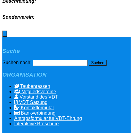
Beschreibung:
Sonderverein:
Suche
Suchen nach:
ORGANISATION
Taubenrassen
Mitgliedsvereine
Vorstand des VDT
VDT Satzung
Kontaktformular
Bankverbindung
Antragsformular für VDT-Ehrung
Interaktive Broschüre