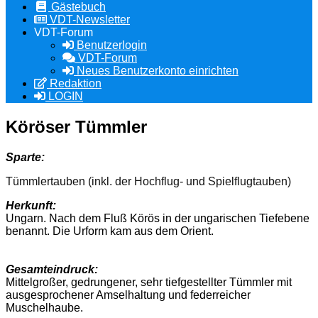
Gästebuch
VDT-Newsletter
VDT-Forum
Benutzerlogin
VDT-Forum
Neues Benutzerkonto einrichten
Redaktion
LOGIN
Köröser Tümmler
Sparte:
Tümmlertauben (inkl. der Hochflug- und Spielflugtauben)
Herkunft:
Ungarn. Nach dem Fluß Körös in der ungarischen Tiefebene
benannt. Die Urform kam aus dem Orient.
Gesamteindruck:
Mittelgroßer, gedrungener, sehr tiefgestellter Tümmler mit
ausgesprochener Amselhaltung und federreicher
Muschelhaube.