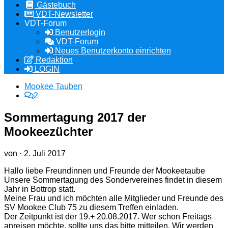
Gästebuch
VDT-Newsletter
VDT-Forum
Benutzerlogin
VDT-Forum
Neues Benutzerkonto einrichten
Redaktion
LOGIN
Mookee Tauben
2
Sommertagung 2017 der
Mookeezüchter
von
·
2. Juli 2017
Hallo liebe Freundinnen und Freunde der Mookeetaube
Unsere Sommertagung des Sondervereines findet in diesem
Jahr in Bottrop statt.
Meine Frau und ich möchten alle Mitglieder und Freunde des
SV Mookee Club 75 zu diesem Treffen einladen.
Der Zeitpunkt ist der 19.+ 20.08.2017. Wer schon Freitags
anreisen möchte, sollte uns das bitte mitteilen. Wir werden