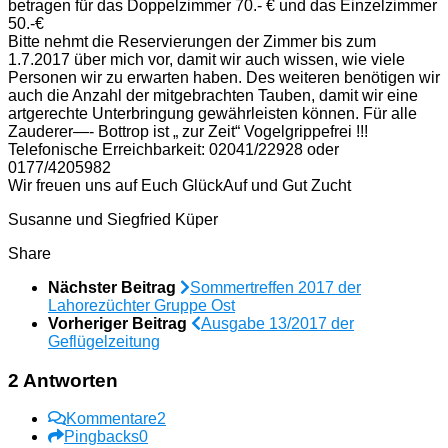
betragen für das Doppelzimmer 70.- € und das Einzelzimmer
50.-€
Bitte nehmt die Reservierungen der Zimmer bis zum
1.7.2017 über mich vor, damit wir auch wissen, wie viele
Personen wir zu erwarten haben. Des weiteren benötigen wir
auch die Anzahl der mitgebrachten Tauben, damit wir eine
artgerechte Unterbringung gewährleisten können. Für alle
Zauderer—- Bottrop ist „ zur Zeit“ Vogelgrippefrei !!!
Telefonische Erreichbarkeit: 02041/22928 oder
0177/4205982
Wir freuen uns auf Euch GlückAuf und Gut Zucht
Susanne und Siegfried Küper
Share
Nächster Beitrag
Sommertreffen 2017 der
Lahorezüchter Gruppe Ost
Vorheriger Beitrag
Ausgabe 13/2017 der
Geflügelzeitung
2 Antworten
Kommentare
2
Pingbacks
0