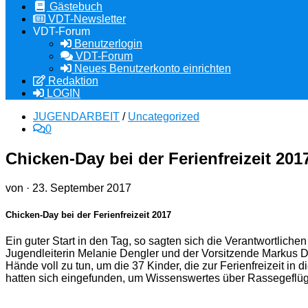
Gästebuch
VDT-Newsletter
VDT-Forum
Benutzerlogin
VDT-Forum
Neues Benutzerkonto einrichten
Redaktion
LOGIN
JUGENDARBEIT
/
Uncategorized
0
Chicken-Day bei der Ferienfreizeit 201
von
·
23. September 2017
Chicken-Day bei der Ferienfreizeit 2017
Ein guter Start in den Tag, so sagten sich die Verantwortlich
Jugendleiterin Melanie Dengler und der Vorsitzende Markus D
Hände voll zu tun, um die 37 Kinder, die zur Ferienfreizeit 
hatten sich eingefunden, um Wissenswertes über Rassegeflüg