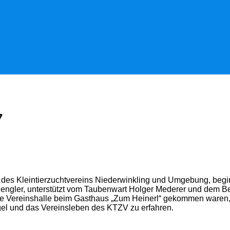
7
en des Kleintierzuchtvereins Niederwinkling und Umgebung, begi
engler, unterstützt vom Taubenwart Holger Mederer und dem Bet
in die Vereinshalle beim Gasthaus „Zum Heinerl“ gekommen waren
el und das Vereinsleben des KTZV zu erfahren.