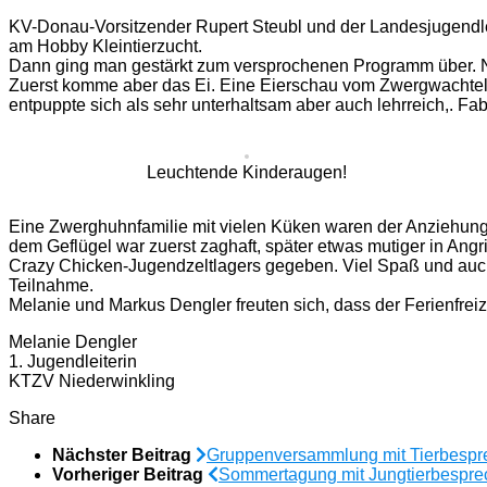
KV-Donau-Vorsitzender Rupert Steubl und der Landesjugendle
am Hobby Kleintierzucht.
Dann ging man gestärkt zum versprochenen Programm über. Nat
Zuerst komme aber das Ei. Eine Eierschau vom Zwergwachtele
entpuppte sich als sehr unterhaltsam aber auch lehrreich,. Fa
Leuchtende Kinderaugen!
Eine Zwerghuhnfamilie mit vielen Küken waren der Anziehungsp
dem Geflügel war zuerst zaghaft, später etwas mutiger in Ang
Crazy Chicken-Jugendzeltlagers gegeben. Viel Spaß und auch 
Teilnahme.
Melanie und Markus Dengler freuten sich, dass der Ferienfreiz
Melanie Dengler
1. Jugendleiterin
KTZV Niederwinkling
Share
Nächster Beitrag
Gruppenversammlung mit Tierbespr
Vorheriger Beitrag
Sommertagung mit Jungtierbespr