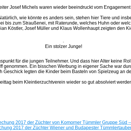
iter Josef Michels waren wieder beeindruckt vom Engagement d
ürlich, wie könnte es anders sein, stehen hier Tiere und ins
i bis zum Straußenei, mit Raterunde, welches Huhn oder welc
bian Köstler, Josef Müller und Klaus Wollenhaupt zeigten den Ki
Ein stolzer Junge!
unkt für die jungen Teilnehmer. Und dass hier Alter keine Rol
riff genommen. Ein bisschen Werbung in eigener Sache war durc
Geschick legten die Kinder beim Basteln von Spielzeug an den
eittag beim Kleintierzuchtverein wieder so gut absolviert werde
echung 2017 der Züchter von Komorner Tümmler Gruppe Süd –
echung 2017 der Züchter Wiener und Budapester Tümmlertau