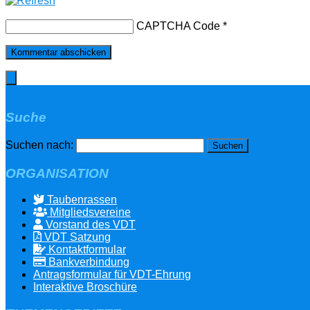
CAPTCHA Code
*
Suche
Suchen nach:
ORGANISATION
Taubenrassen
Mitgliedsvereine
Vorstand des VDT
VDT Satzung
Kontaktformular
Bankverbindung
Antragsformular für VDT-Ehrung
Interaktive Broschüre