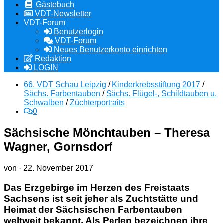
Gästebuch
VDT-Newsletter
VDT-Forum
Benutzerlogin
VDT-Forum
Neues Benutzerkonto einrichten
Redaktion
LOGIN
66. VDT Schau Leipzig
/
Kinderkrebsstiftung 2017
/
Sächs. Farbentauben
/
Sächs. Flügel-, Schildtauben u.
Schwalben
/
Züchterportraits
0
Sächsische Mönchtauben – Theresa
Wagner, Gornsdorf
von
·
22. November 2017
Das Erzgebirge im Herzen des Freistaats
Sachsens ist seit jeher als Zuchtstätte und
Heimat der Sächsischen Farbentauben
weltweit bekannt. Als Perlen bezeichnen ihre