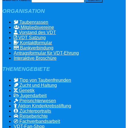
ORGANISATION
Taubenrassen
Mitgliedsvereine
Vorstand des VDT
VDT Satzung
Kontaktformular
Bankverbindung
Antragsformular für VDT-Ehrung
Interaktive Broschüre
THEMENGEBIETE
Tipp von Taubenfreunden
Zucht und Haltung
Genetik
Jugendarbeit
Preisrichterwesen
Aktion Kinderkrebsstiftung
Züchterportraits
Reiseberichte
Fachverbandsarbeit
VDT-Fan-Shop