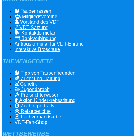
Taubenrassen
Mitgliedsvereine
Vorstand des VDT
VDT Satzung
Kontaktformular
Bankverbindung
Antragsformular für VDT-Ehrung
Interaktive Broschüre
THEMENGEBIETE
Tipp von Taubenfreunden
Zucht und Haltung
Genetik
Jugendarbeit
Preisrichterwesen
Aktion Kinderkrebsstiftung
Züchterportraits
Reiseberichte
Fachverbandsarbeit
VDT-Fan-Shop
WETTBEWERBE