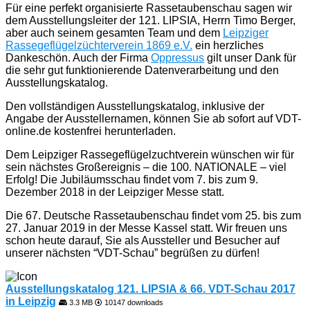
Für eine perfekt organisierte Rassetaubenschau sagen wir
dem Ausstellungsleiter der 121. LIPSIA, Herrn Timo Berger,
aber auch seinem gesamten Team und dem
Leipziger
Rassegeflügelzüchterverein 1869 e.V.
ein herzliches
Dankeschön. Auch der Firma
Oppressus
gilt unser Dank für
die sehr gut funktionierende Datenverarbeitung und den
Ausstellungskatalog.
Den vollständigen Ausstellungskatalog, inklusive der
Angabe der Ausstellernamen, können Sie ab sofort auf VDT-
online.de kostenfrei herunterladen.
Dem Leipziger Rassegeflügelzuchtverein wünschen wir für
sein nächstes Großereignis – die 100. NATIONALE – viel
Erfolg! Die Jubiläumsschau findet vom 7. bis zum 9.
Dezember 2018 in der Leipziger Messe statt.
Die 67. Deutsche Rassetaubenschau findet vom 25. bis zum
27. Januar 2019 in der Messe Kassel statt. Wir freuen uns
schon heute darauf, Sie als Aussteller und Besucher auf
unserer nächsten “VDT-Schau” begrüßen zu dürfen!
Ausstellungskatalog 121. LIPSIA & 66. VDT-Schau 2017
in Leipzig
3.3 MB
10147 downloads