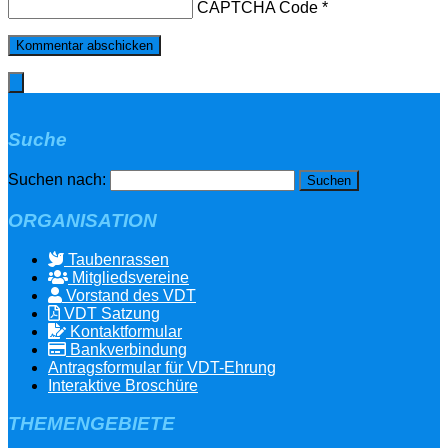
CAPTCHA Code
*
Suche
Suchen nach:
ORGANISATION
Taubenrassen
Mitgliedsvereine
Vorstand des VDT
VDT Satzung
Kontaktformular
Bankverbindung
Antragsformular für VDT-Ehrung
Interaktive Broschüre
THEMENGEBIETE