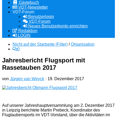
Gästebuch
VDT-Newsletter
VDT-Forum
Benutzerlogin
VDT-Forum
Neues Benutzerkonto einrichten
Redaktion
LOGIN
Nicht auf der Startseite (Filter)
/
Organisation
0
Jahresbericht Flugsport mit
Rassetauben 2017
von
Jürgen van Weyck
·
19. Dezember 2017
Auf unserer Jahreshauptversammlung am 2. Dezember 2017
in Leipzig berichtete Martin Prebeck, Koordinator des
Flugtaubensports im VDT-Vorstand, über die Aktivitäten im