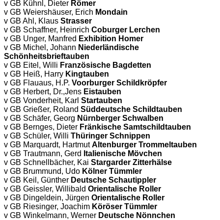
v GB Kühnl, Dieter
Römer
v GB Weiershäuser, Erich
Mondain
v GB Ahl, Klaus
Strasser
v GB Schaffner, Heinrich
Coburger Lerchen
v GB Unger, Manfred
Exhibition Homer
v GB Michel, Johann
Niederländische
Schönheitsbrieftauben
v GB Eitel, Willi
Französische Bagdetten
v GB Heiß, Harry
Kingtauben
v GB Flauaus, H.P.
Voorburger Schildkröpfer
v GB Herbert, Dr.,Jens
Eistauben
v GB Vonderheit, Karl
Startauben
v GB Grießer, Roland
Süddeutsche Schildtauben
v GB Schäfer, Georg
Nürnberger Schwalben
v GB Bernges, Dieter
Fränkische Samtschildtauben
v GB Schüler, Willi
Thüringer Schnippen
v GB Marquardt, Hartmut
Altenburger Trommeltauben
v GB Trautmann, Gerd
Italienische Mövchen
v GB Schnellbächer, Kai
Stargarder Zitterhälse
v GB Brummund, Udo
Kölner Tümmler
v GB Keil, Günther
Deutsche Schautippler
v GB Geissler, Willibald
Orientalische Roller
v GB Dingeldein, Jürgen
Orientalische Roller
v GB Riesinger, Joachim
Köröser Tümmler
v GB Winkelmann, Werner
Deutsche Nönnchen