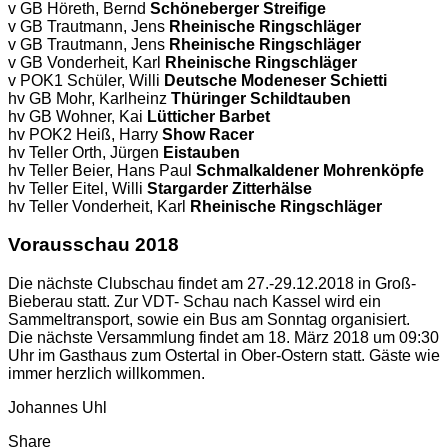
v GB Höreth, Bernd
Schöneberger Streifige
v GB Trautmann, Jens
Rheinische Ringschläger
v GB Trautmann, Jens
Rheinische Ringschläger
v GB Vonderheit, Karl
Rheinische Ringschläger
v POK1 Schüler, Willi
Deutsche Modeneser Schietti
hv GB Mohr, Karlheinz
Thüringer Schildtauben
hv GB Wohner, Kai
Lütticher Barbet
hv POK2 Heiß, Harry
Show Racer
hv Teller Orth, Jürgen
Eistauben
hv Teller Beier, Hans Paul
Schmalkaldener Mohrenköpfe
hv Teller Eitel, Willi
Stargarder Zitterhälse
hv Teller Vonderheit, Karl
Rheinische Ringschläger
Vorausschau 2018
Die nächste Clubschau findet am 27.-29.12.2018 in Groß-
Bieberau statt. Zur VDT- Schau nach Kassel wird ein
Sammeltransport, sowie ein Bus am Sonntag organisiert.
Die nächste Versammlung findet am 18. März 2018 um 09:30
Uhr im Gasthaus zum Ostertal in Ober-Ostern statt. Gäste wie
immer herzlich willkommen.
Johannes Uhl
Share