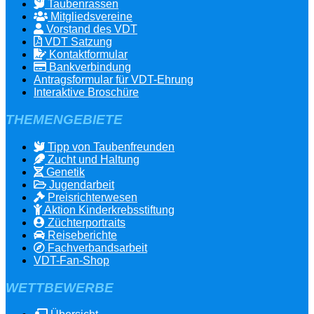
Taubenrassen
Mitgliedsvereine
Vorstand des VDT
VDT Satzung
Kontaktformular
Bankverbindung
Antragsformular für VDT-Ehrung
Interaktive Broschüre
THEMENGEBIETE
Tipp von Taubenfreunden
Zucht und Haltung
Genetik
Jugendarbeit
Preisrichterwesen
Aktion Kinderkrebsstiftung
Züchterportraits
Reiseberichte
Fachverbandsarbeit
VDT-Fan-Shop
WETTBEWERBE