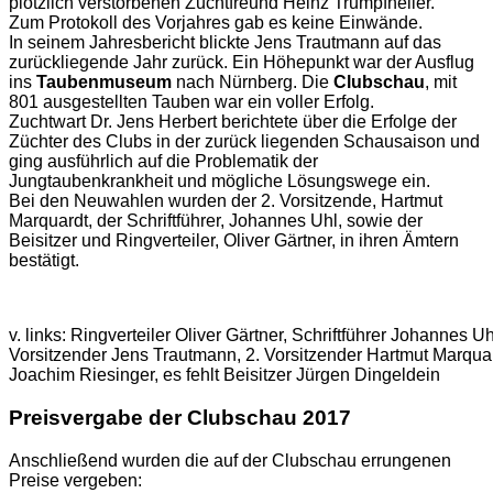
plötzlich verstorbenen Zuchtfreund Heinz Trumpfheller.
Zum Protokoll des Vorjahres gab es keine Einwände.
In seinem Jahresbericht blickte Jens Trautmann auf das
zurückliegende Jahr zurück. Ein Höhepunkt war der Ausflug
ins
Taubenmuseum
nach Nürnberg. Die
Clubschau
, mit
801 ausgestellten Tauben war ein voller Erfolg.
Zuchtwart Dr. Jens Herbert berichtete über die Erfolge der
Züchter des Clubs in der zurück liegenden Schausaison und
ging ausführlich auf die Problematik der
Jungtaubenkrankheit und mögliche Lösungswege ein.
Bei den Neuwahlen wurden der 2. Vorsitzende, Hartmut
Marquardt, der Schriftführer, Johannes Uhl, sowie der
Beisitzer und Ringverteiler, Oliver Gärtner, in ihren Ämtern
bestätigt.
v. links: Ringverteiler Oliver Gärtner, Schriftführer Johannes U
Vorsitzender Jens Trautmann, 2. Vorsitzender Hartmut Marquar
Joachim Riesinger, es fehlt Beisitzer Jürgen Dingeldein
Preisvergabe der Clubschau 2017
Anschließend wurden die auf der Clubschau errungenen
Preise vergeben: