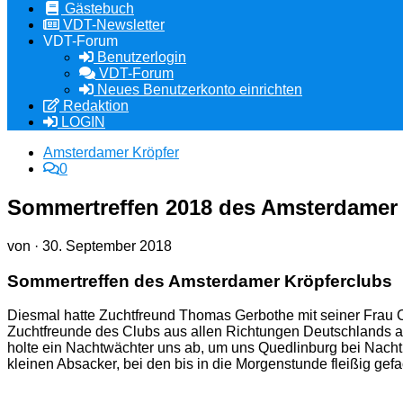
Gästebuch
VDT-Newsletter
VDT-Forum
Benutzerlogin
VDT-Forum
Neues Benutzerkonto einrichten
Redaktion
LOGIN
Amsterdamer Kröpfer
0
Sommertreffen 2018 des Amsterdamer 
von
·
30. September 2018
Sommertreffen des Amsterdamer Kröpferclubs
Diesmal hatte Zuchtfreund Thomas Gerbothe mit seiner Frau 
Zuchtfreunde des Clubs aus allen Richtungen Deutschlands an
holte ein Nachtwächter uns ab, um uns Quedlinburg bei Nacht
kleinen Absacker, bei den bis in die Morgenstunde fleißig gef