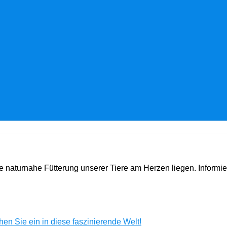
e naturnahe Fütterung unserer Tiere am Herzen liegen. Informi
en Sie ein in diese faszinierende Welt!