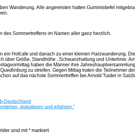
en Wanderung. Alle angereisten hatten Gummistiefel mitgebra
nen.
r des Sommertreffens im Namen aller ganz herzlich.
in ein Hofcafe und danach zu einer kleinen Harzwanderung. Die
sch über Größe, Standhöhe , Schwanzhaltung und Unterlinie. A
tagvormittag haben die Männer ihre Jahreshauptversammlung du
Quedlinburg zu streifen. Gegen Mittag traten die Teilnehmer 
chon auf das nächste Sommertreffen bei Arnold Tuider in Salzb
ub-Deutschland
rstehen, diskutieren und erfahren.”
elder sind mit
*
markiert