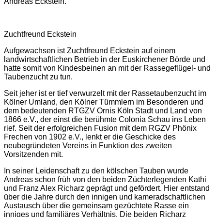
Andreas Eckstein.
Zuchtfreund Eckstein
Aufgewachsen ist Zuchtfreund Eckstein auf einem
landwirtschaftlichen Betrieb in der Euskirchener Börde und
hatte somit von Kindesbeinen an mit der Rassegeflügel- und
Taubenzucht zu tun.
Seit jeher ist er tief verwurzelt mit der Rassetaubenzucht im
Kölner Umland, den Kölner Tümmlern im Besonderen und
dem bedeutenden RTGZV Ornis Köln Stadt und Land von
1866 e.V., der einst die berühmte Colonia Schau ins Leben
rief. Seit der erfolgreichen Fusion mit dem RGZV Phönix
Frechen von 1902 e.V., lenkt er die Geschicke des
neubegründeten Vereins in Funktion des zweiten
Vorsitzenden mit.
In seiner Leidenschaft zu den kölschen Tauben wurde
Andreas schon früh von den beiden Züchterlegenden Kathi
und Franz Alex Richarz geprägt und gefördert. Hier entstand
über die Jahre durch den innigen und kameradschaftlichen
Austausch über die gemeinsam gezüchtete Rasse ein
inniges und familiäres Verhältnis. Die beiden Richarz