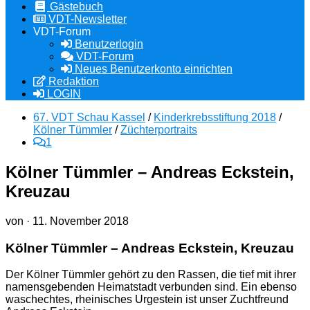
Gästebuch
VDT-Newsletter
VDT-Forum
Benutzerlogin
VDT-Forum
Neues Benutzerkonto einrichten
Redaktion
LOGIN
67. VDT Schau Kassel
/
Kinderkrebsstiftung 2018
/
Kölner Tümmler
/
Züchterportraits
1
Kölner Tümmler – Andreas Eckstein,
Kreuzau
von
·
11. November 2018
Kölner Tümmler – Andreas Eckstein, Kreuzau
Der Kölner Tümmler gehört zu den Rassen, die tief mit ihrer
namensgebenden Heimatstadt verbunden sind. Ein ebenso
waschechtes, rheinisches Urgestein ist unser Zuchtfreund