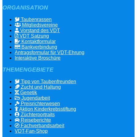
ORGANISATION
Taubenrassen
Mitgliedsvereine
Vorstand des VDT
VDT Satzung
Kontaktformular
Bankverbindung
Antragsformular für VDT-Ehrung
Interaktive Broschüre
THEMENGEBIETE
Tipp von Taubenfreunden
Zucht und Haltung
Genetik
Jugendarbeit
Preisrichterwesen
Aktion Kinderkrebsstiftung
Züchterportraits
Reiseberichte
Fachverbandsarbeit
VDT-Fan-Shop