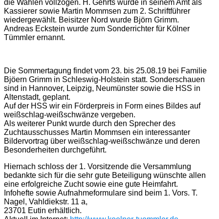
die Wahlen vollzogen. H. Gehrts wurde in seinem Amt als
Kassierer sowie Martin Mommsen zum 2. Schriftführer
wiedergewählt. Beisitzer Nord wurde Björn Grimm.
Andreas Eckstein wurde zum Sonderrichter für Kölner
Tümmler ernannt.
Die Sommertagung findet vom 23. bis 25.08.19 bei Familie
Bjöern Grimm in Schleswig-Holstein statt. Sonderschauen
sind in Hannover, Leipzig, Neumünster sowie die HSS in
Altenstadt, geplant.
Auf der HSS wir ein Förderpreis in Form eines Bildes auf
weißschlag-weißschwänze vergeben.
Als weiterer Punkt wurde durch den Sprecher des
Zuchtausschusses Martin Mommsen ein interessanter
Bildervortrag über weißschlag-weißschwänze und deren
Besonderheiten durchgeführt.
Hiernach schloss der 1. Vorsitzende die Versammlung
bedankte sich für die sehr gute Beteiligung wünschte allen
eine erfolgreiche Zucht sowie eine gute Heimfahrt.
Infohefte sowie Aufnahmeformulare sind beim 1. Vors. T.
Nagel, Vahldiekstr. 11 a,
23701 Eutin erhältlich.