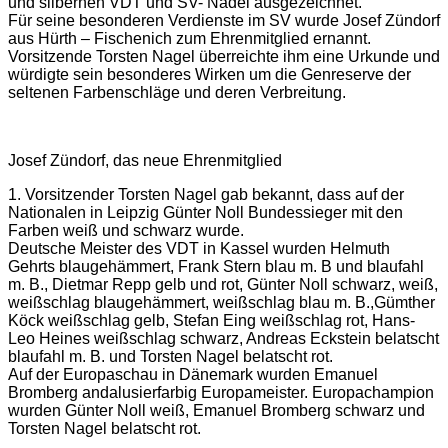
und silbernen VDT und SV- Nadel ausgezeichnet.
Für seine besonderen Verdienste im SV wurde Josef Zündorf
aus Hürth – Fischenich zum Ehrenmitglied ernannt.
Vorsitzende Torsten Nagel überreichte ihm eine Urkunde und
würdigte sein besonderes Wirken um die Genreserve der
seltenen Farbenschläge und deren Verbreitung.
Josef Zündorf, das neue Ehrenmitglied
1. Vorsitzender Torsten Nagel gab bekannt, dass auf der
Nationalen in Leipzig Günter Noll Bundessieger mit den
Farben weiß und schwarz wurde.
Deutsche Meister des VDT in Kassel wurden Helmuth
Gehrts blaugehämmert, Frank Stern blau m. B und blaufahl
m. B., Dietmar Repp gelb und rot, Günter Noll schwarz, weiß,
weißschlag blaugehämmert, weißschlag blau m. B.,Gümther
Köck weißschlag gelb, Stefan Eing weißschlag rot, Hans-
Leo Heines weißschlag schwarz, Andreas Eckstein belatscht
blaufahl m. B. und Torsten Nagel belatscht rot.
Auf der Europaschau in Dänemark wurden Emanuel
Bromberg andalusierfarbig Europameister. Europachampion
wurden Günter Noll weiß, Emanuel Bromberg schwarz und
Torsten Nagel belatscht rot.