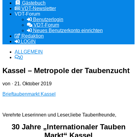
Gästebuch
VDT-Newsletter
VDT-Forum
Benutzerlogin
VDT-Forum
Neues Benutzerkonto einrichten
Redaktion
LOGIN
ALLGEMEIN
0
Kassel – Metropole der Taubenzucht
von
·
21. Oktober 2019
Brieftaubenmarkt Kassel
Verehrte Leserinnen und Leser,liebe Taubenfreunde,
30 Jahre „Internationaler Tauben
Markt“ Kassel