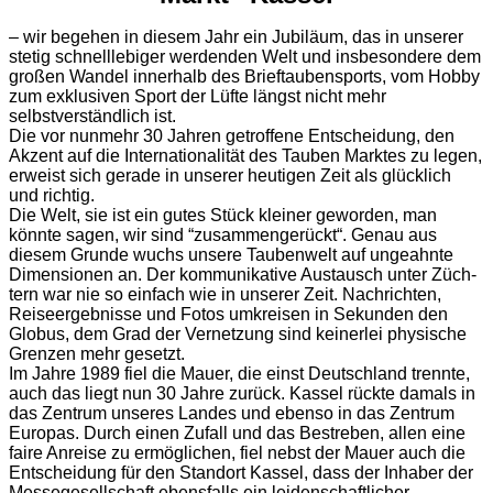
– wir begehen in diesem Jahr ein Jubiläum, das in unserer
stetig schnelllebiger werdenden Welt und insbesondere dem
großen Wandel innerhalb des Brieftaubensports, vom Hobby
zum exklusiven Sport der Lüfte längst nicht mehr
selbstverständlich ist.
Die vor nunmehr 30 Jahren getroffene Entscheidung, den
Akzent auf die Internationalität des Tauben Marktes zu legen,
erweist sich gerade in unserer heutigen Zeit als glücklich
und richtig.
Die Welt, sie ist ein gutes Stück kleiner geworden, man
könnte sagen, wir sind “zusammengerückt“. Genau aus
diesem Grunde wuchs un­sere Taubenwelt auf ungeahnte
Dimensionen an. Der kommunikative Austausch unter Züch­
tern war nie so einfach wie in unserer Zeit. Nachrichten,
Reiseergebnisse und Fotos umkreisen in Sekunden den
Globus, dem Grad der Vernetzung sind keinerlei physische
Grenzen mehr gesetzt.
Im Jahre 1989 fiel die Mauer, die einst Deutschland trennte,
auch das liegt nun 30 Jahre zurück. Kassel rückte damals in
das Zentrum unseres Landes und ebenso in das Zentrum
Eu­ropas. Durch einen Zufall und das Bestreben, allen eine
faire Anreise zu ermöglichen, fiel nebst der Mauer auch die
Entscheidung für den Standort Kassel, dass der Inhaber der
Messegesellschaft ebensfalls ein leidenschaftlicher