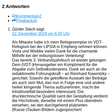
2 Antworten
Kommentare
2
Pingbacks
0
Günter Stach
sagt:
12. Dezember 2019 um 6:30 Uhr
Als Mitautor habe ich mein Belegexemplar im VDT-
Refugium bei der LIPSIA in Empfang nehmen können.
Viola und Wiebke vielen Dank für die charmante
Mithilfe bei der reibungslosen Verteilung!
Das bereits 3. Verbandsjahrbuch ist wieder gelungen.
Dem (VDT-)Herausgeber ein Kompliment für die
Abgabe zum Selbstkostenpreis. Dank sei auch an die
redaktionelle Führungskraft – an Reinhard Nawrotzky –
gerichtet. Sowohl die getroffene Auswahl der Beiträge
als auch sein Mut, das nun in Folge eine und andere
heikel klingende Thema aufzunehmen, macht die
Inhaltsvielfalt besonders interessant. Die
drucktechnische Qualität samt der Gestaltung verdient
die Höchstnote, dieselbe mit einem Plus obendrein
versehen, sei den durchgehend platzierten
(Rasse-)Tauben-Bildern zugesprochen!