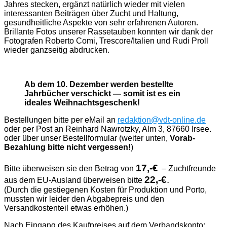
Jahres stecken, ergänzt natürlich wieder mit vielen
interessanten Beiträgen über Zucht und Haltung,
gesundheitliche Aspekte von sehr erfahrenen Autoren.
Brillante Fotos unserer Rassetauben konnten wir dank der
Fotografen Roberto Comi, Trescore/Italien und Rudi Proll
wieder ganzseitig abdrucken.
Ab dem 10. Dezember werden bestellte
Jahrbücher verschickt — somit ist es ein
ideales Weihnachtsgeschenk!
Bestellungen bitte per eMail an
redaktion@vdt-online.de
oder per Post an Reinhard Nawrotzky, Alm 3, 87660 Irsee.
oder über unser Bestellformular (weiter unten,
Vorab-
Bezahlung bitte nicht vergessen!
)
17,-€
Bitte überweisen sie den Betrag von
–
Zuchtfreunde
22,-€
.
aus dem EU-Ausland überweisen bitte
(Durch die gestiegenen Kosten für Produktion und Porto,
mussten wir leider den Abgabepreis und den
Versandkostenteil etwas erhöhen.)
Nach Eingang des Kaufpreises auf dem Verbandskonto: