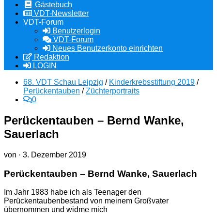
Gästebuch
VDT-Newsletter
VDT-Forum
Benutzerlogin
VDT-Forum
Neues Benutzerkonto einrichten
Redaktion
LOGIN
68. VDT Schau Leipzig
/
Kinderkrebsstiftung 2019
/
Perückentauben
/
Züchterportraits
0
Perückentauben – Bernd Wanke,
Sauerlach
von
·
3. Dezember 2019
Perückentauben – Bernd Wanke, Sauerlach
Im Jahr 1983 habe ich als Teenager den
Perückentaubenbestand von meinem Großvater
übernommen und widme mich