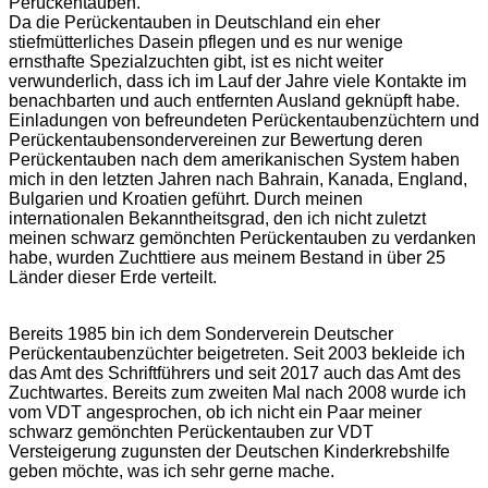
Perückentauben.
Da die Perückentauben in Deutschland ein eher
stiefmütterliches Dasein pflegen und es nur wenige
ernsthafte Spezialzuchten gibt, ist es nicht weiter
verwunderlich, dass ich im Lauf der Jahre viele Kontakte im
benachbarten und auch entfernten Ausland geknüpft habe.
Einladungen von befreundeten Perückentaubenzüchtern und
Perückentaubensondervereinen zur Bewertung deren
Perückentauben nach dem amerikanischen System haben
mich in den letzten Jahren nach Bahrain, Kanada, England,
Bulgarien und Kroatien geführt. Durch meinen
internationalen Bekanntheitsgrad, den ich nicht zuletzt
meinen schwarz gemönchten Perückentauben zu verdanken
habe, wurden Zuchttiere aus meinem Bestand in über 25
Länder dieser Erde verteilt.
Bereits 1985 bin ich dem Sonderverein Deutscher
Perückentaubenzüchter beigetreten. Seit 2003 bekleide ich
das Amt des Schriftführers und seit 2017 auch das Amt des
Zuchtwartes. Bereits zum zweiten Mal nach 2008 wurde ich
vom VDT angesprochen, ob ich nicht ein Paar meiner
schwarz gemönchten Perückentauben zur VDT
Versteigerung zugunsten der Deutschen Kinderkrebshilfe
geben möchte, was ich sehr gerne mache.