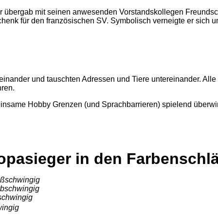
er übergab mit seinen anwesenden Vorstandskollegen Freundsc
schenk für den französischen SV. Symbolisch verneigte er sich 
ander und tauschten Adressen und Tiere untereinander. Alle wa
hren.
einsame Hobby Grenzen (und Sprachbarrieren) spielend überwi
opasieger in den Farbenschl
ißschwingig
rbschwingig
schwingig
hwingig