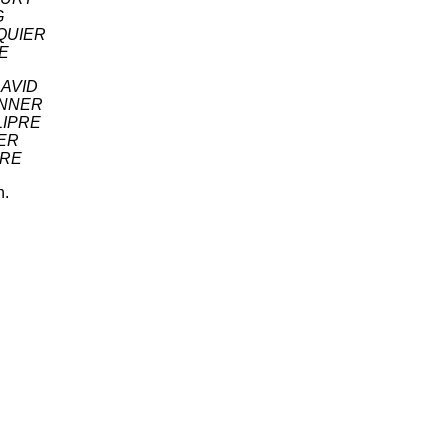
G
AQUIER
RE
 DAVID
WENNER
ALIPRE
BER
PRE
n.