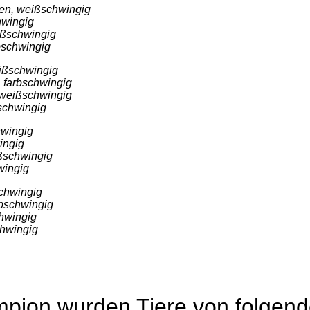
den, weißschwingig
hwingig
ißschwingig
bschwingig
ißschwingig
 farbschwingig
 weißschwingig
schwingig
hwingig
ingig
ißschwingig
wingig
schwingig
rbschwingig
hwingig
chwingig
pion wurden Tiere von folgend