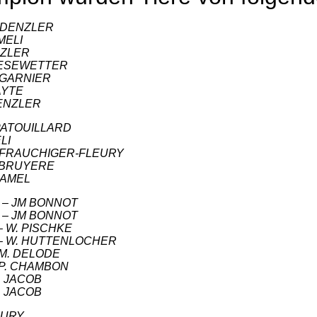
H. DENZLER
 MELI
ENZLER
. KIESEWETTER
M. GARNIER
GAYTE
 DENZLER
R. PATOUILLARD
ELI
– M. FRAUCHIGER-FLEURY
H. BRUYERE
UHAMEL
39 – JM BONNOT
77 – JM BONNOT
8 – W. PISCHKE
426 – W. HUTTENLOCHER
– M. DELODE
 – P. CHAMBON
J. JACOB
J. JACOB
LEURY