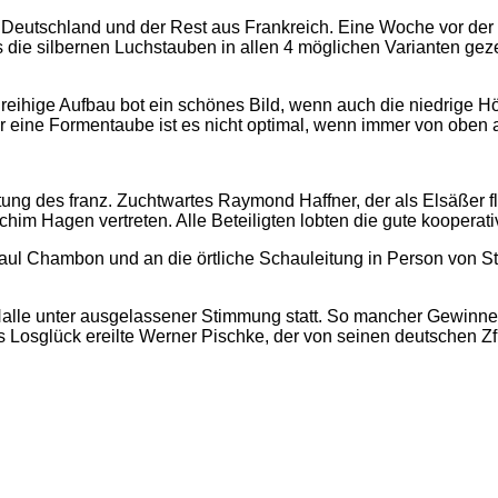
Deutschland und der Rest aus Frankreich. Eine Woche vor der V
s die silbernen Luchstauben in allen 4 möglichen Varianten ge
nreihige Aufbau bot ein schönes Bild, wenn auch die niedrige Hö
ür eine Formentaube ist es nicht optimal, wenn immer von oben 
ung des franz. Zuchtwartes Raymond Haffner, der als Elsäßer fl
him Hagen vertreten. Alle Beteiligten lobten die gute kooperat
aul Chambon und an die örtliche Schauleitung in Person von St
lle unter ausgelassener Stimmung statt. So mancher Gewinner f
 Losglück ereilte Werner Pischke, der von seinen deutschen Zf