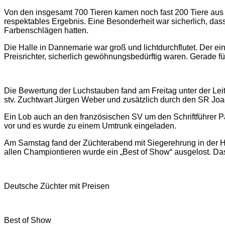
Von den insgesamt 700 Tieren kamen noch fast 200 Tiere aus 
respektables Ergebnis. Eine Besonderheit war sicherlich, das
Farbenschlägen hatten.
Die Halle in Dannemarie war groß und lichtdurchflutet. Der ei
Preisrichter, sicherlich gewöhnungsbedürftig waren. Gerade f
Die Bewertung der Luchstauben fand am Freitag unter der Leit
stv. Zuchtwart Jürgen Weber und zusätzlich durch den SR Joac
Ein Lob auch an den französischen SV um den Schriftführer P
vor und es wurde zu einem Umtrunk eingeladen.
Am Samstag fand der Züchterabend mit Siegerehrung in der Ha
allen Championtieren wurde ein „Best of Show“ ausgelost. Das
Deutsche Züchter mit Preisen
Best of Show