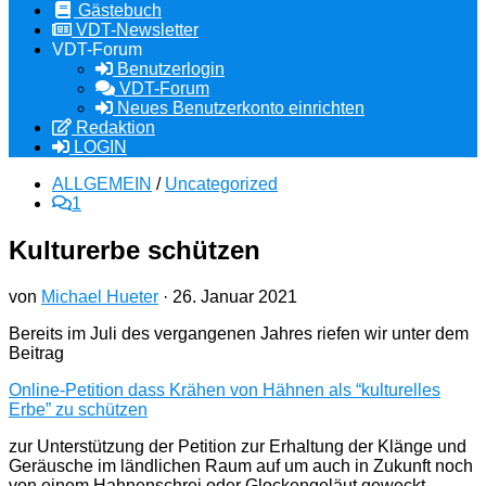
Gästebuch
VDT-Newsletter
VDT-Forum
Benutzerlogin
VDT-Forum
Neues Benutzerkonto einrichten
Redaktion
LOGIN
ALLGEMEIN
/
Uncategorized
1
Kulturerbe schützen
von
Michael Hueter
·
26. Januar 2021
Bereits im Juli des vergangenen Jahres riefen wir unter dem
Beitrag
Online-Petition dass Krähen von Hähnen als “kulturelles
Erbe” zu schützen
zur Unterstützung der Petition zur Erhaltung der Klänge und
Geräusche im ländlichen Raum auf um auch in Zukunft noch
von einem Hahnenschrei oder Glockengeläut geweckt