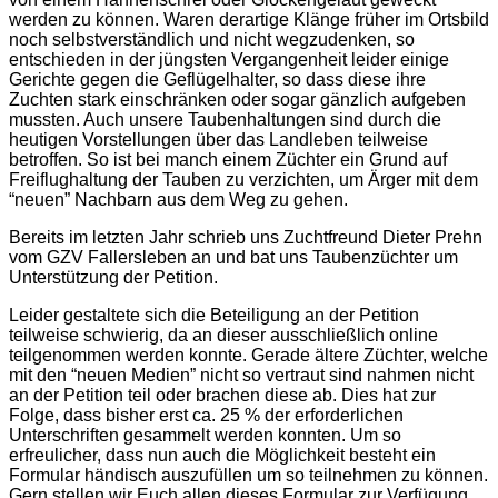
werden zu können. Waren derartige Klänge früher im Ortsbild
noch selbstverständlich und nicht wegzudenken, so
entschieden in der jüngsten Vergangenheit leider einige
Gerichte gegen die Geflügelhalter, so dass diese ihre
Zuchten stark einschränken oder sogar gänzlich aufgeben
mussten. Auch unsere Taubenhaltungen sind durch die
heutigen Vorstellungen über das Landleben teilweise
betroffen. So ist bei manch einem Züchter ein Grund auf
Freiflughaltung der Tauben zu verzichten, um Ärger mit dem
“neuen” Nachbarn aus dem Weg zu gehen.
Bereits im letzten Jahr schrieb uns Zuchtfreund Dieter Prehn
vom GZV Fallersleben an und bat uns Taubenzüchter um
Unterstützung der Petition.
Leider gestaltete sich die Beteiligung an der Petition
teilweise schwierig, da an dieser ausschließlich online
teilgenommen werden konnte. Gerade ältere Züchter, welche
mit den “neuen Medien” nicht so vertraut sind nahmen nicht
an der Petition teil oder brachen diese ab. Dies hat zur
Folge, dass bisher erst ca. 25 % der erforderlichen
Unterschriften gesammelt werden konnten. Um so
erfreulicher, dass nun auch die Möglichkeit besteht ein
Formular händisch auszufüllen um so teilnehmen zu können.
Gern stellen wir Euch allen dieses Formular zur Verfügung.