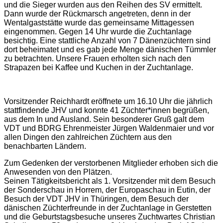
und die Sieger wurden aus den Reihen des SV ermittelt.
Dann wurde der Rückmarsch angetreten, denn in der
Wentalgaststätte wurde das gemeinsame Mittagessen
eingenommen. Gegen 14 Uhr wurde die Zuchtanlage
besichtig. Eine stattliche Anzahl von 7 Dänenzüchtern sind
dort beheimatet und es gab jede Menge dänischen Tümmler
zu betrachten. Unsere Frauen erholten sich nach den
Strapazen bei Kaffee und Kuchen in der Zuchtanlage.
Vorsitzender Reichhardt eröffnete um 16.10 Uhr die jährlich
stattfindende JHV und konnte 41 Züchter*innen begrüßen,
aus dem In und Ausland. Sein besonderer Gruß galt dem
VDT und BDRG Ehrenmeister Jürgen Waldenmaier und vor
allen Dingen den zahlreichen Züchtern aus den
benachbarten Ländern.
Zum Gedenken der verstorbenen Mitglieder erhoben sich die
Anwesenden von den Plätzen.
Seinen Tätigkeitsbericht als 1. Vorsitzender mit dem Besuch
der Sonderschau in Horrem, der Europaschau in Eutin, der
Besuch der VDT JHV in Thüringen, dem Besuch der
dänischen Züchterfreunde in der Zuchtanlage in Gerstetten
und die Geburtstagsbesuche unseres Zuchtwartes Christian