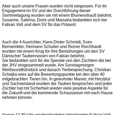
Aber auch unsere Frauen wurden nicht vergessen. Für ihr
Engagement im SV und der Durchführung dieser
Sommertagung wurden sie mit einem Blumenstrauß belohnt.
Susanne, Sabrina, Doris und Manuela bedankten sich bei
Fabian Voß und dem SV für das Präsent.
Auch die 4 Ausrichter, Hans-Dieter Schmidt, Sven
Bernwinkler, Hermann Schuller und Reiner Reichhardt
wurden mit einem Krug für ihre Bemühungen um den SV
Dänischer Taubenrassen von Fabian belohnt.
Sie bedankten sich für die Spende von den Züchtern die bei
der JHV eingesammelt wurde. Am Sonntagmorgen
Weißwurstfrühstück und danach Tierbesprechung. Christian
Schejka wies auf die Bewertungspunkte bei den über 40
mitgebrachten Tieren hin. In gewohnter Manier, mit Herzblut
und Sachverstand wurden die Tauben besprochen und jeder
Züchter hat mit Sicherheit wieder viele positive Aspekte für
die Zukunft und die kommende Schausaison mit nach Hause
nehmen können.
Gegen 12.30 Uhr verabschiedeten Vorsitzender Fabian Voß