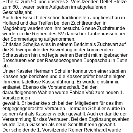
Schejka zum 50. und unseres 2. Vorsitzenden Detlef Stolze
zum 60. , waren seine Aufgaben im abgelaufenen
Geschäftsjahr.
Auch der Besuch der schon traditionellen Jungtierschau in
Holland und das Treffen bei den Zuchtfreunden in
Magdeburg wurden von ihm besucht. 6 neue Zuchtfreunde
wurden in die Reihen des SV dänischer Taubenrassen bei
der Sommertagung aufgenommen.
Christian Schejka wies in seinem Bericht als Zuchtwart auf
die Schwerpunkte der Bewertung in der kommenden
Schausaison hin und legte seinen Bericht mit mitgebrachten
Broschüren von der Rassebezogenen Euopaschau in Eutin
ab.
Unser Kassier Hermann Schuller konnte von einer stabilen
Kassenlage berichten und die Kassenprüfer bescheinigten
ihm eine tadellose Kassenführung. Er wurde einstimmig
entlastet. Ebenso die Vorstandschaft. Bei den
darauffolgenden Wahlen wurde Fabian Voß zum neuen 1.
Vorsitzenden
gewählt. Er bedankte sich bei den Mitgliedern für das ihm
entgegengebrachte Vertrauen. Hermann Schuller wurde in
seinem Amt als Kassier wieder gewählt. Auch er dankte der
Versammlung für das Vertrauen. Bei den Ergänzungswahlen
wurde Tanja Gassner als neue Schriftführerin gewählt.
Der scheidende 1. Vorsitzende Reiner Reichhardt wurde