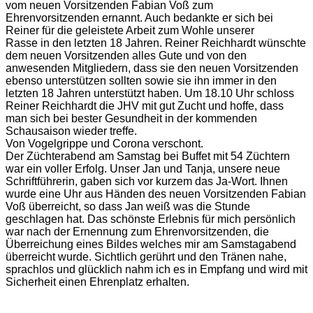
vom neuen Vorsitzenden Fabian Voß zum
Ehrenvorsitzenden ernannt. Auch bedankte er sich bei
Reiner für die geleistete Arbeit zum Wohle unserer
Rasse in den letzten 18 Jahren. Reiner Reichhardt wünschte
dem neuen Vorsitzenden alles Gute und von den
anwesenden Mitgliedern, dass sie den neuen Vorsitzenden
ebenso unterstützen sollten sowie sie ihn immer in den
letzten 18 Jahren unterstützt haben. Um 18.10 Uhr schloss
Reiner Reichhardt die JHV mit gut Zucht und hoffe, dass
man sich bei bester Gesundheit in der kommenden
Schausaison wieder treffe.
Von Vogelgrippe und Corona verschont.
Der Züchterabend am Samstag bei Buffet mit 54 Züchtern
war ein voller Erfolg. Unser Jan und Tanja, unsere neue
Schriftführerin, gaben sich vor kurzem das Ja-Wort. Ihnen
wurde eine Uhr aus Händen des neuen Vorsitzenden Fabian
Voß überreicht, so dass Jan weiß was die Stunde
geschlagen hat. Das schönste Erlebnis für mich persönlich
war nach der Ernennung zum Ehrenvorsitzenden, die
Überreichung eines Bildes welches mir am Samstagabend
überreicht wurde. Sichtlich gerührt und den Tränen nahe,
sprachlos und glücklich nahm ich es in Empfang und wird mit
Sicherheit einen Ehrenplatz erhalten.