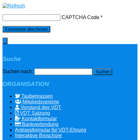
CAPTCHA Code
*
Suche
Suchen nach:
ORGANISATION
Taubenrassen
Mitgliedsvereine
Vorstand des VDT
VDT Satzung
Kontaktformular
Bankverbindung
Antragsformular für VDT-Ehrung
Interaktive Broschüre