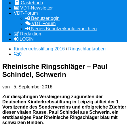
Gästebuch
VDT-Newsletter
VDT-Forum
Benutzerlogin
VDT-Forum
Neues Benutzerkonto einrichten
Redaktion
LOGIN
Kinderkrebsstiftung 2016
/
Ringschlagtauben
0
Rheinische Ringschläger – Paul
Schindel, Schwerin
von
·
5. September 2016
Zur diesjährigen Versteigerung zugunsten der
Deutschen Kinderkrebsstiftung in Leipzig stiftet der 1.
Vorsitzende des Sondervereins und erfolgreiche Züchter
dieser vitalen Rasse, Paul Schindel aus Schwerin, ein
erstklassiges Paar Rheinische Ringschläger blau mit
schwarzen Binden.