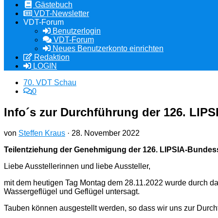
Gästebuch
VDT-Newsletter
VDT-Forum
Benutzerlogin
VDT-Forum
Neues Benutzerkonto einrichten
Redaktion
LOGIN
70. VDT Schau
0
Info´s zur Durchführung der 126. LI
von
Steffen Kraus
·
28. November 2022
Teilentziehung der Genehmigung der 126. LIPSIA-Bunde
Liebe Ausstellerinnen und liebe Aussteller,
mit dem heutigen Tag Montag dem 28.11.2022 wurde durch das 
Wassergeflügel und Geflügel untersagt.
Tauben können ausgestellt werden, so dass wir uns zur Durc