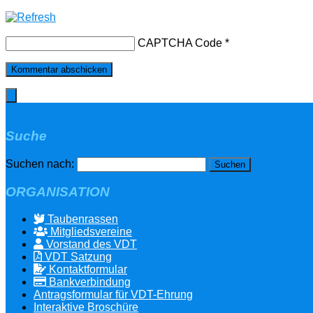
CAPTCHA Code
*
Suche
Suchen nach:
ORGANISATION
Taubenrassen
Mitgliedsvereine
Vorstand des VDT
VDT Satzung
Kontaktformular
Bankverbindung
Antragsformular für VDT-Ehrung
Interaktive Broschüre