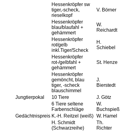
Hessenkröpfer sw
tiger,-scheck,
V. Börner
rieselkopf
Hessenkröpfer
W.
blau/blaufahl +
Reichardt
gehämmert
Hessenkröpfer
H.
rot/gelb
Schiebel
inkl.Tiger/Scheck
Hessenkröpfer
rot-/gelbfahl +
St. Henze
gehämmert
Hessenkröpfer
gemöncht, blau
J.
tiger, -scheck
Bierstedt
blauschimmel
Jungtierpokal
10 Tiere
J. Götz
6 Tiere seltene
W.
Farbenschläge
Buchspieß
Gedächtnispreis
K.-H. Reitzel (weiß)
W. Hamel
H. Schmidt
Th.
(Schwarzreihe)
Richter