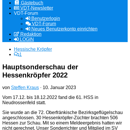
Gästebuch
VDT-Newsletter
VDT-Forum
Benutzerlogin
VDT-Forum
Neues Benutzerkonto einrichten
Redaktion
LOGIN
Hessische Kröpfer
1
Hauptsonderschau der
Hessenkröpfer 2022
von
Steffen Kraus
·
10. Januar 2023
Vom 17.12. bis 18.12.2022 fand die 61. HSS in
Neudrossenfeld statt.
Sie wurde an die 72. Oberfränkische Bezirksgeflügelschau
angeschlossen. 30 Hessenkröpfer-Züchter brachten 506
Hessen zur Schau. Mit so einem Meldeergebnis hatten wir
nicht gerechnet. Unser Sonderrichter und Mitglied im SV