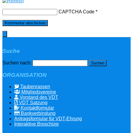
CAPTCHA Code
*
Suche
Suchen nach:
ORGANISATION
Taubenrassen
Mitgliedsvereine
Vorstand des VDT
VDT Satzung
Kontaktformular
Bankverbindung
Antragsformular für VDT-Ehrung
Interaktive Broschüre